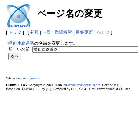
ページ名の変更
[
トップ
] [
新規
|
一覧
|
単語検索
|
最終更新
|
ヘルプ
]
播但連絡道路
の名前を変更します。
新しい名前:
Site admin:
anonymous
PukiWiki 1.4.7
Copyright © 2001-2006
PukiWiki Developers Team
. License is
GPL
.
Based on "PukiWiki" 1.3 by
yu-ji
. Powered by PHP 5.3.3. HTML convert time: 0.040 sec.