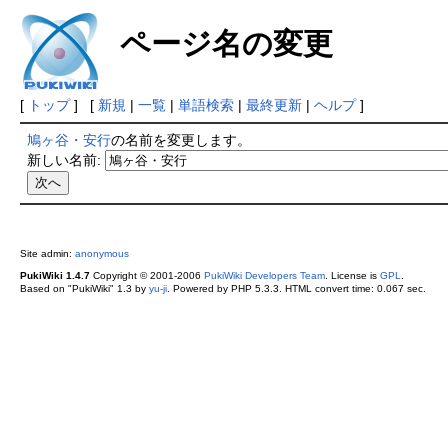
ページ名の変更
[
トップ
] [
新規
|
一覧
|
単語検索
|
最終更新
|
ヘルプ
]
鳩ヶ谷・安行
の名前を変更します。
新しい名前:
Site admin:
anonymous
PukiWiki 1.4.7
Copyright © 2001-2006
PukiWiki Developers Team
. License is
GPL
.
Based on "PukiWiki" 1.3 by
yu-ji
. Powered by PHP 5.3.3. HTML convert time: 0.067 sec.