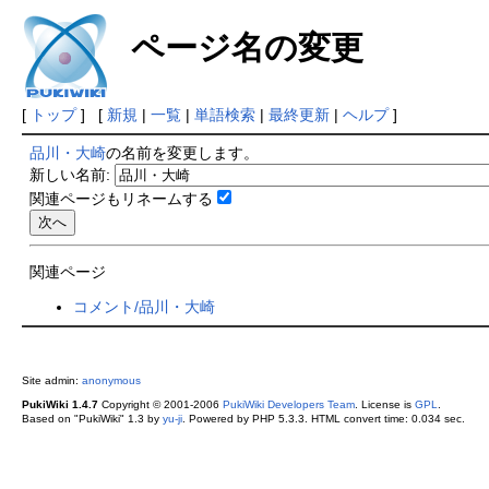
ページ名の変更
[
トップ
] [
新規
|
一覧
|
単語検索
|
最終更新
|
ヘルプ
]
品川・大崎
の名前を変更します。
新しい名前:
関連ページもリネームする
関連ページ
コメント/品川・大崎
Site admin:
anonymous
PukiWiki 1.4.7
Copyright © 2001-2006
PukiWiki Developers Team
. License is
GPL
.
Based on "PukiWiki" 1.3 by
yu-ji
. Powered by PHP 5.3.3. HTML convert time: 0.034 sec.