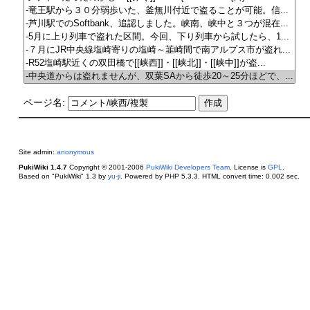
ページ名:
Site admin:
anonymous
PukiWiki 1.4.7
Copyright © 2001-2006
PukiWiki Developers Team
. License is
GPL
.
Based on "PukiWiki" 1.3 by
yu-ji
. Powered by PHP 5.3.3. HTML convert time: 0.002 sec.