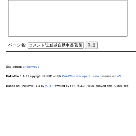
ページ名:
Site admin:
anonymous
PukiWiki 1.4.7
Copyright © 2001-2006
PukiWiki Developers Team
. License is
GPL
.
Based on "PukiWiki" 1.3 by
yu-ji
. Powered by PHP 5.3.3. HTML convert time: 0.001 sec.