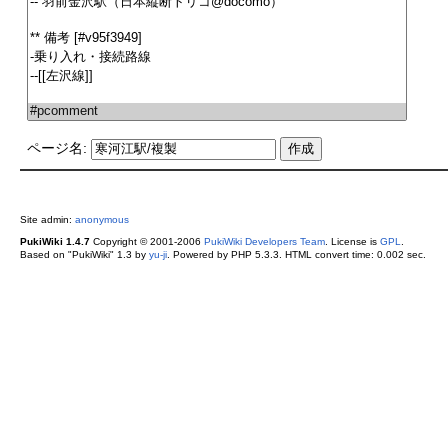
ページ名:
Site admin:
anonymous
PukiWiki 1.4.7
Copyright © 2001-2006
PukiWiki Developers Team
. License is
GPL
.
Based on "PukiWiki" 1.3 by
yu-ji
. Powered by PHP 5.3.3. HTML convert time: 0.002 sec.