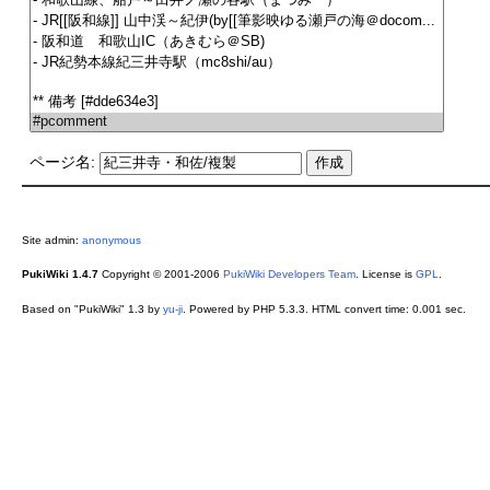
ページ名:
Site admin:
anonymous
PukiWiki 1.4.7
Copyright © 2001-2006
PukiWiki Developers Team
. License is
GPL
.
Based on "PukiWiki" 1.3 by
yu-ji
. Powered by PHP 5.3.3. HTML convert time: 0.001 sec.