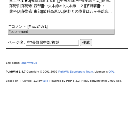
ページ名:
Site admin:
anonymous
PukiWiki 1.4.7
Copyright © 2001-2006
PukiWiki Developers Team
. License is
GPL
.
Based on "PukiWiki" 1.3 by
yu-ji
. Powered by PHP 5.3.3. HTML convert time: 0.002 sec.