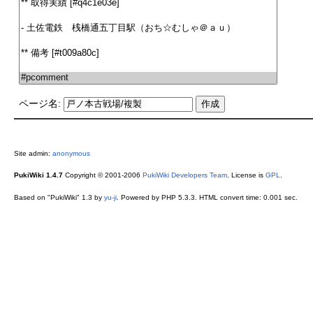
ページ名:
Site admin:
anonymous
PukiWiki 1.4.7
Copyright © 2001-2006
PukiWiki Developers Team
. License is
GPL
.
Based on "PukiWiki" 1.3 by
yu-ji
. Powered by PHP 5.3.3. HTML convert time: 0.001 sec.