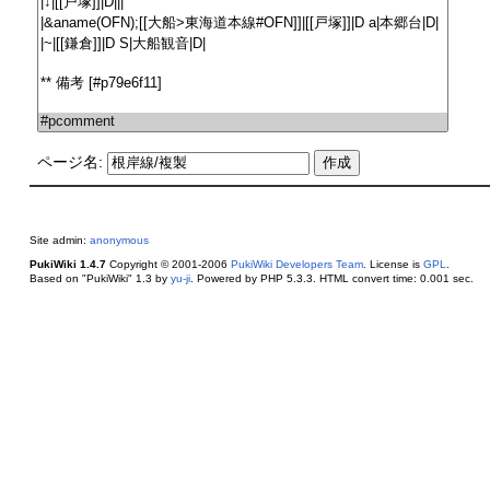
ページ名:
Site admin:
anonymous
PukiWiki 1.4.7
Copyright © 2001-2006
PukiWiki Developers Team
. License is
GPL
.
Based on "PukiWiki" 1.3 by
yu-ji
. Powered by PHP 5.3.3. HTML convert time: 0.001 sec.