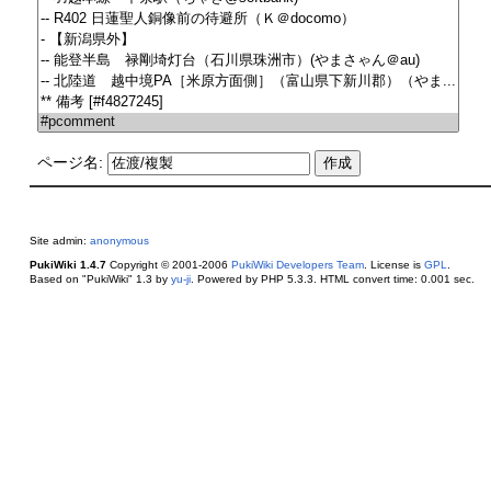
ページ名:
Site admin:
anonymous
PukiWiki 1.4.7
Copyright © 2001-2006
PukiWiki Developers Team
. License is
GPL
.
Based on "PukiWiki" 1.3 by
yu-ji
. Powered by PHP 5.3.3. HTML convert time: 0.001 sec.