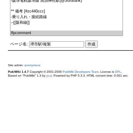
ページ名:
Site admin:
anonymous
PukiWiki 1.4.7
Copyright © 2001-2006
PukiWiki Developers Team
. License is
GPL
.
Based on "PukiWiki" 1.3 by
yu-ji
. Powered by PHP 5.3.3. HTML convert time: 0.001 sec.