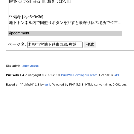
ページ名:
Site admin:
anonymous
PukiWiki 1.4.7
Copyright © 2001-2006
PukiWiki Developers Team
. License is
GPL
.
Based on "PukiWiki" 1.3 by
yu-ji
. Powered by PHP 5.3.3. HTML convert time: 0.001 sec.