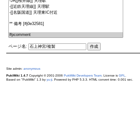
ページ名:
Site admin:
anonymous
PukiWiki 1.4.7
Copyright © 2001-2006
PukiWiki Developers Team
. License is
GPL
.
Based on "PukiWiki" 1.3 by
yu-ji
. Powered by PHP 5.3.3. HTML convert time: 0.001 sec.