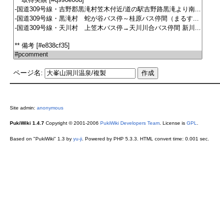
ページ名:
Site admin:
anonymous
PukiWiki 1.4.7
Copyright © 2001-2006
PukiWiki Developers Team
. License is
GPL
.
Based on "PukiWiki" 1.3 by
yu-ji
. Powered by PHP 5.3.3. HTML convert time: 0.001 sec.