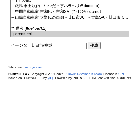
ページ名:
Site admin:
anonymous
PukiWiki 1.4.7
Copyright © 2001-2006
PukiWiki Developers Team
. License is
GPL
.
Based on "PukiWiki" 1.3 by
yu-ji
. Powered by PHP 5.3.3. HTML convert time: 0.001 sec.