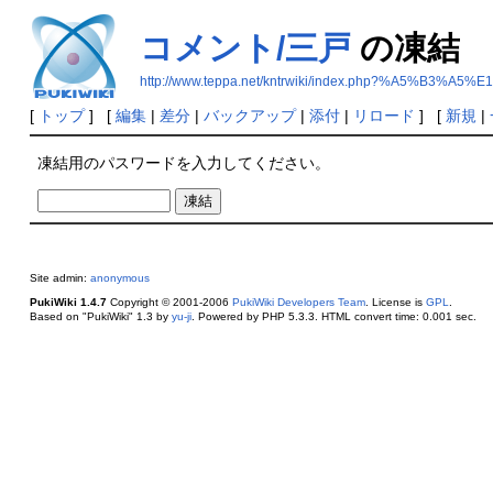
コメント/三戸
の凍結
http://www.teppa.net/kntrwiki/index.php?%A5%B
[
トップ
] [
編集
|
差分
|
バックアップ
|
添付
|
リロード
] [
新規
|
凍結用のパスワードを入力してください。
Site admin:
anonymous
PukiWiki 1.4.7
Copyright © 2001-2006
PukiWiki Developers Team
. License is
GPL
.
Based on "PukiWiki" 1.3 by
yu-ji
. Powered by PHP 5.3.3. HTML convert time: 0.001 sec.