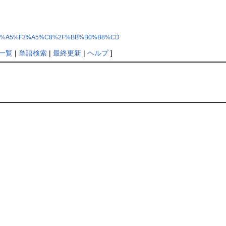
3%A5%E1%A5%F3%A5%C8%2F%BB%B0%B8%CD
一覧
|
単語検索
|
最終更新
|
ヘルプ
]