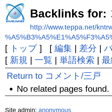
Backlinks f
http://www.teppa.net/kntr
%A5%B3%A5%E1%A5%F3%A5
[
トップ
] [
編集
|
差分
|
[
新規
|
一覧
|
単語検索
|
最
Return to コメント/三戸
No related pages found.
Site admin:
anonymous