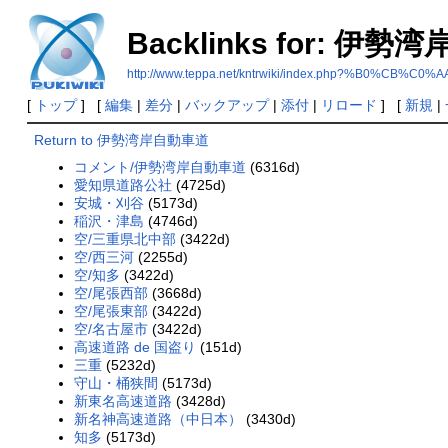
Backlinks for: 伊
http://www.teppa.net/kntrwiki/index.php?%B0
[
トップ
] [
編集
|
差分
|
バックアップ
|
添付
|
リロード
] [
新規
|
Return to 伊勢湾岸自動車道
コメント/伊勢湾岸自動車道
(6316d)
愛知県道路公社
(4725d)
安城・刈谷
(5173d)
稲沢・津島
(4746d)
空/三重県北中部
(3422d)
空/西三河
(2255d)
空/知多
(3422d)
空/尾張西部
(3668d)
空/尾張東部
(3422d)
空/名古屋市
(3422d)
高速道路 de 国盗り
(151d)
三重
(5232d)
守山・桶狭間
(5173d)
新東名高速道路
(3428d)
新名神高速道路（中日本）
(3430d)
知多
(5173d)