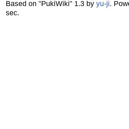
Based on "PukiWiki" 1.3 by
yu-ji
. Pow
sec.