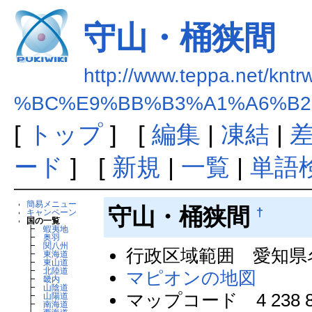
守山・桶狭間
http://www.teppa.net/kntr
%BC%E9%BB%B3%A1%A6%B2
[
トップ
] [
編集
|
凍結
|
ード
] [
新規
|
一覧
|
単語
簡易メニュー
守山・桶狭間
†
キャンペーン
国の一覧
┣
蝦夷地
┣
奥羽
┣
関八州
行政区域範囲 愛知県
┣
東海道
┣
東山道
┣
北陸道
マピオンの地図
┣
畿内
┣
山陰道
マップコード 4 238 8
┣
山陽道
┣
南海道