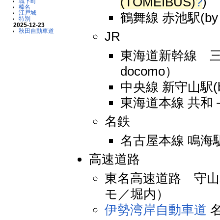
(TOMEIBUS)
?
)
城下町
榛名
江戸城
鶴舞線 赤池駅(by
特別
2025-12-23
秋田自動車道
JR
東海道新幹線 
docomo）
中央線 新守山駅(
東海道本線 共和－大
名鉄
名古屋本線 鳴海駅
高速道路
東名高速道路 守
モ／堀内）
伊勢湾岸自動車道
名