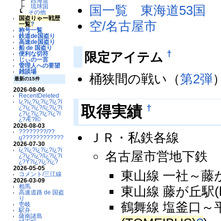
┣
西海道
国一覧 東海道53国
┣
琉球国
┗
その他
国盗りゃー戦歴
空/名古屋市
一覧
?
称号一覧
鉄道de国盗り
高速de国盗り
船 de 国盗り
†
限定アイテム
便利な切符
じぃの一言
管理人への要望
雑談場
桶狭間の戦い（
第2弾
最新の15件
2026-08-06
RecentDeleted
ï¿?ï¿?ï¿?ï¿?ï¿?ï
†
取得実績
¿?ï¿?ï¿?/ï¿?ï¿?ï
¿?ï¿?ï¿?ï¿?ï¿?ï
¿?Æ?Ï©
2026-08-03
????????/??
ＪＲ・私鉄各線
ų????????????
2026-07-30
ï¿?ï¿?ï¿?ï¿?ï¿?ï
名古屋市営地下鉄
¿?ï¿?ï¿?/ï¿?ï¿?ï
¿?Ý?ï¿?ï¿?ï¿?
2026-05-05
東山線 一社～藤
コメント/三江線
2026-03-09
相馬
東山線 藤が丘駅(
高速道路 de 国盗
り
鶴舞線 塩釜口～
壱岐
駅弁
薩南諸島