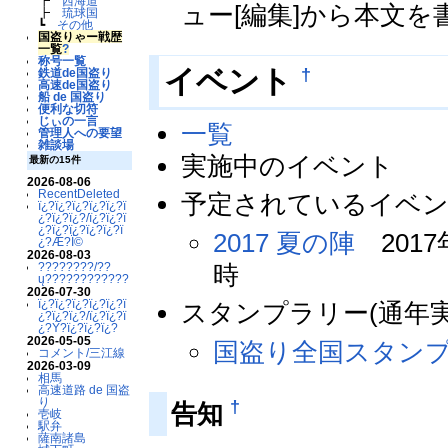
┣
西海道
ュー[編集]から本文
┣
琉球国
┗
その他
国盗りゃー戦歴
一覧
?
称号一覧
†
イベント
鉄道de国盗り
高速de国盗り
船 de 国盗り
便利な切符
じぃの一言
一覧
管理人への要望
雑談場
実施中のイベント
最新の15件
2026-08-06
RecentDeleted
予定されているイベ
ï¿?ï¿?ï¿?ï¿?ï¿?ï
¿?ï¿?ï¿?/ï¿?ï¿?ï
¿?ï¿?ï¿?ï¿?ï¿?ï
2017 夏の陣
2017年
¿?Æ?Ï©
2026-08-03
時
????????/??
ų????????????
2026-07-30
ï¿?ï¿?ï¿?ï¿?ï¿?ï
スタンプラリー(通年実
¿?ï¿?ï¿?/ï¿?ï¿?ï
¿?Ý?ï¿?ï¿?ï¿?
2026-05-05
国盗り全国スタン
コメント/三江線
2026-03-09
相馬
高速道路 de 国盗
り
†
告知
壱岐
駅弁
薩南諸島