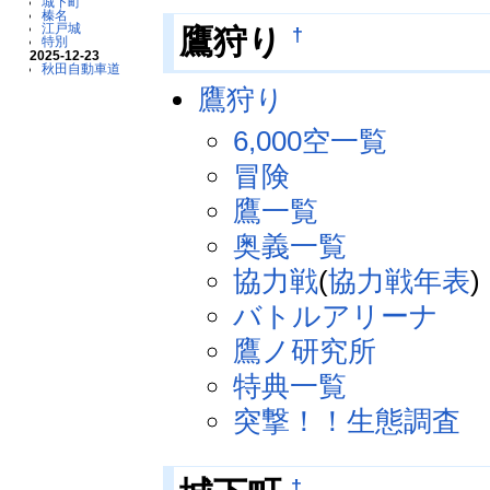
城下町
榛名
江戸城
†
鷹狩り
特別
2025-12-23
秋田自動車道
鷹狩り
6,000空一覧
冒険
鷹一覧
奥義一覧
協力戦
(
協力戦年表
)
バトルアリーナ
鷹ノ研究所
特典一覧
突撃！！生態調査
†