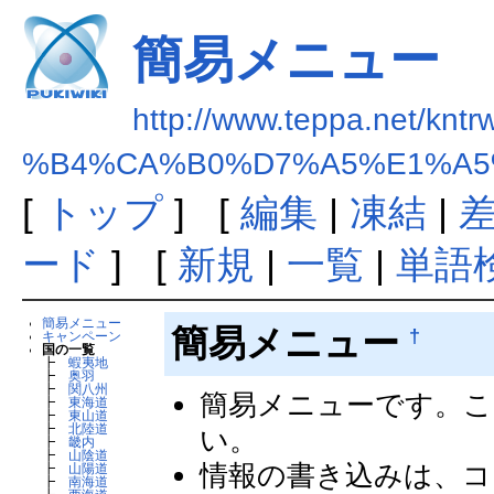
簡易メニュー
http://www.teppa.net/kntr
%B4%CA%B0%D7%A5%E1%A5
[
トップ
] [
編集
|
凍結
|
ード
] [
新規
|
一覧
|
単語
簡易メニュー
簡易メニュー
†
キャンペーン
国の一覧
┣
蝦夷地
┣
奥羽
┣
関八州
簡易メニューです。
┣
東海道
┣
東山道
┣
北陸道
い。
┣
畿内
┣
山陰道
情報の書き込みは、コ
┣
山陽道
┣
南海道