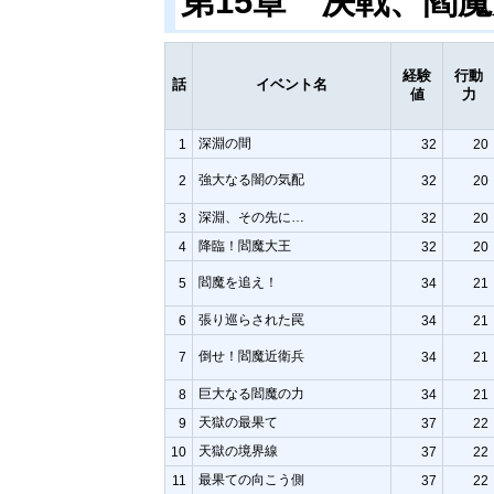
第15章 決戦、閻
経験
行動
話
イベント名
値
力
深淵の間
1
32
20
強大なる闇の気配
2
32
20
深淵、その先に…
3
32
20
降臨！閻魔大王
4
32
20
閻魔を追え！
5
34
21
張り巡らされた罠
6
34
21
倒せ！閻魔近衛兵
7
34
21
巨大なる閻魔の力
8
34
21
天獄の最果て
9
37
22
天獄の境界線
10
37
22
最果ての向こう側
11
37
22