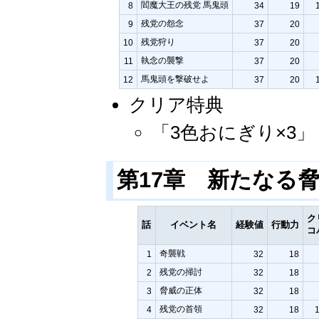
閻魔大王の残党 馬鬼頭
8
34
19
残党の怨念
9
37
20
残党狩り
10
37
20
執念の襲撃
11
37
20
馬鬼頭を撃破せよ
12
37
20
クリア特典
「3色おにぎり×3
第17章 新たなる
ク
話
イベント名
経験値
行動力
コ
奇襲戦
1
32
18
残党の掃討
2
32
18
脅威の正体
3
32
18
残党の首領
4
32
18