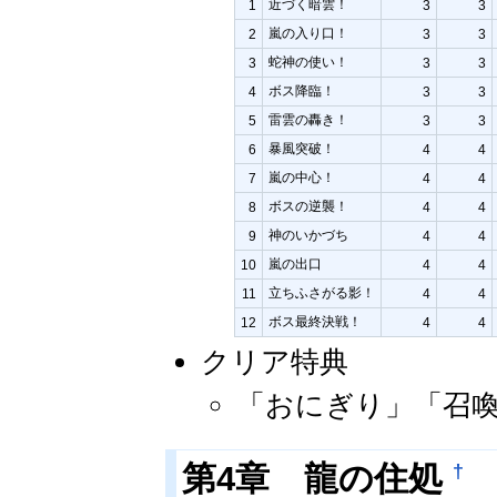
近づく暗雲！
1
3
3
嵐の入り口！
2
3
3
蛇神の使い！
3
3
3
ボス降臨！
4
3
3
雷雲の轟き！
5
3
3
暴風突破！
6
4
4
嵐の中心！
7
4
4
ボスの逆襲！
8
4
4
神のいかづち
9
4
4
嵐の出口
10
4
4
立ちふさがる影！
11
4
4
ボス最終決戦！
12
4
4
クリア特典
「おにぎり」「召
†
第4章 龍の住処