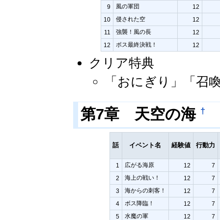
風の軍団
9
12
侵された空
10
12
強襲！風の長
11
12
ボス最終決戦！
12
12
クリア特典
「おにぎり」「召
†
第7章 天空の海
話
イベント名
経験値
行動力
広がる海原
1
12
7
海上の戦い！
2
12
7
海からの刺客！
3
12
7
ボス降臨！
4
12
7
水魔の軍
5
12
7