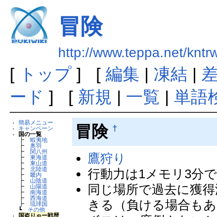
冒険
http://www.teppa.net/k
[
トップ
] [
編集
|
凍結
|
ード
] [
新規
|
一覧
|
単語
簡易メニュー
冒険
†
キャンペーン
国の一覧
┣
蝦夷地
┣
奥羽
┣
関八州
鷹狩り
┣
東海道
┣
東山道
┣
北陸道
行動力は1メモリ3分
┣
畿内
┣
山陰道
同じ場所で過去に獲得
┣
山陽道
┣
南海道
┣
西海道
きる（負ける場合もあ
┣
琉球国
┗
その他
国盗りゃー戦歴