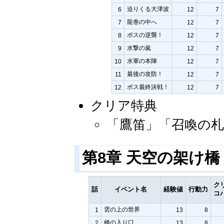
迫りくる大津波
6
12
7
龍巻の中へ
7
12
7
ボスの逆襲！
8
12
7
水撃の嵐
9
12
7
水軍の本陣
10
12
7
最後の攻防！
11
12
7
ボス最終決戦！
12
12
7
クリア特典
「鷹笛」「召喚の札
第8章 天空の架け
ク
話
イベント名
経験値
行動力
コ
雲の上の世界
1
13
8
橋の入り口
2
13
8