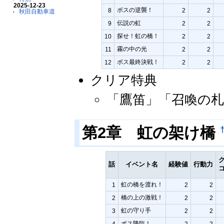
2025-12-23
ボスの逆襲！
8
2
2
秋田自動車道
伝説の虹
9
2
2
探せ！虹の橋！
10
2
2
霧の中の光
11
2
2
ボス最終決戦！
12
2
2
クリア特典
「鷹笛」「召喚の札
第2章 虹の架け橋
話
イベント名
経験値
行動力
虹の橋を渡れ！
1
2
2
橋の上の激戦！
2
2
2
虹の守り手
3
2
2
ボス降臨！
4
2
2