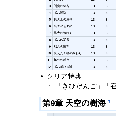
閻魔の刺客
3
13
8
ボス降臨！
4
13
8
橋の上の激戦！
5
13
8
黒犬の包囲網
6
13
8
黒犬の遠吠え！
7
13
8
ボスの逆襲！
8
13
8
残党の襲撃！
9
13
8
見えた！橋の終わり
10
13
8
橋の終着点
11
13
8
ボス最終決戦！
12
13
8
クリア特典
「きびだんご」「
†
第9章 天空の樹海