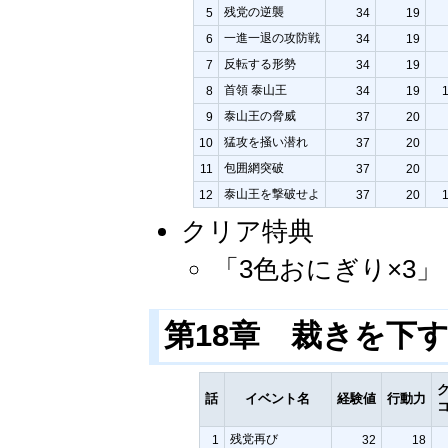
残党の逆襲
5
34
19
一進一退の攻防戦
6
34
19
反転する形勢
7
34
19
首領 泰山王
8
34
19
泰山王の脅威
9
37
20
猛攻を掻い潜れ
10
37
20
包囲網突破
11
37
20
泰山王を撃破せよ
12
37
20
クリア特典
「3色おにぎり×3
第18章 裁きを下
話
イベント名
経験値
行動力
残党再び
1
32
18