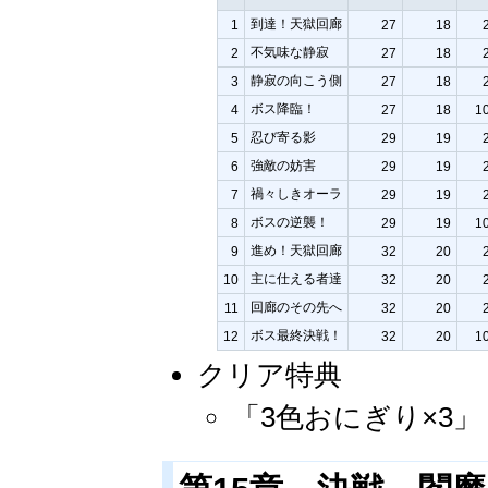
到達！天獄回廊
1
27
18
不気味な静寂
2
27
18
静寂の向こう側
3
27
18
ボス降臨！
4
27
18
1
忍び寄る影
5
29
19
強敵の妨害
6
29
19
禍々しきオーラ
7
29
19
ボスの逆襲！
8
29
19
1
進め！天獄回廊
9
32
20
主に仕える者達
10
32
20
回廊のその先へ
11
32
20
ボス最終決戦！
12
32
20
1
クリア特典
「3色おにぎり×3