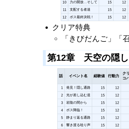
力の開放…そして
10
15
12
支配する者達
11
15
12
ボス最終決戦！
12
15
12
クリア特典
「きびだんご」「
第12章 天空の隠
ク
話
イベント名
経験値
行動力
コ
発見！隠し通路
1
15
12
光が差し込む道
2
15
12
岩陰の間から
3
15
12
ボス降臨！
4
15
12
静まり返る通路
5
15
12
響き渡る唸り声
6
15
12