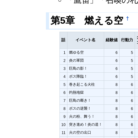
「鷹笛」「召喚の札
†
第5章 燃える空
話
イベント名
経験値
行動力
燃ゆる空
1
6
5
炎の軍団
2
6
5
巨鳥の影！
3
6
5
ボス降臨！
4
6
5
巻き起こる火柱
5
8
6
灼熱地獄
6
8
6
巨鳥の嘶き！
7
8
6
ボスの逆襲！
8
8
6
火の粉、舞う！
9
8
6
突き進め！炎の道！
10
8
6
火の空の出口
11
8
6