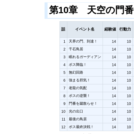
第10章 天空の門
話
イベント名
経験値
行動力
天界の門、到達！
1
14
10
千石鳥居
2
14
10
眠れるガーディアン
3
14
10
ボス降臨！
4
14
10
無幻回路
5
14
10
強まる邪気！
6
14
10
老龍の気配
7
14
10
ボスの逆襲！
8
14
10
門番を蹴散らせ！
9
14
10
光の出口
10
14
10
最後の鳥居
11
14
10
ボス最終決戦！
12
14
10