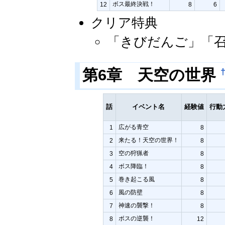
ボス最終決戦！
12
8
6
クリア特典
「きびだんご」「
第6章 天空の世界
話
イベント名
経験値
行動
広がる青空
1
8
来たる！天空の世界！
2
8
空の狩猟者
3
8
ボス降臨！
4
8
巻き起こる風
5
8
風の防壁
6
8
神速の襲撃！
7
8
ボスの逆襲！
8
12