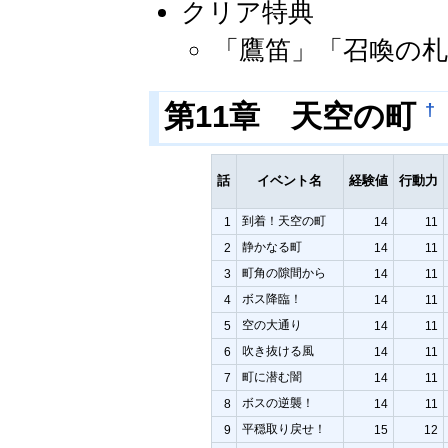
クリア特典
「鷹笛」「召喚の札
†
第11章 天空の町
話
イベント名
経験値
行動力
到着！天空の町
1
14
11
静かなる町
2
14
11
町角の隙間から
3
14
11
ボス降臨！
4
14
11
空の大通り
5
14
11
吹き抜ける風
6
14
11
町に潜む闇
7
14
11
ボスの逆襲！
8
14
11
平穏取り戻せ！
9
15
12