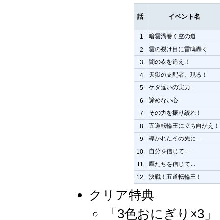
話
イベント名
暗雲渦巻く空の道
1
雲の裂け目に雷鳴轟く
2
闇の衣を追え！
3
天獄の支配者、現る！
4
ケタ違いの実力
5
諦めない心
6
その力を振り絞れ！
7
五道転輪王に立ち向かえ！
8
導かれたその先に…
9
自分を信じて…
10
鷹たちを信じて…
11
決戦！五道転輪王！
12
クリア特典
「3色おにぎり×3