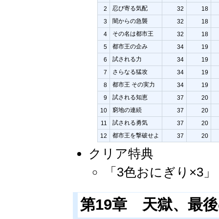
忍び寄る気配
2
32
18
闇からの急襲
3
32
18
その名は都市王
4
32
18
都市王の企み
5
34
19
試される力
6
34
19
さらなる猛攻
7
34
19
都市王 その実力
8
34
19
試される知恵
9
37
20
窮地の連続
10
37
20
試される勇気
11
37
20
都市王を撃破せよ
12
37
20
クリア特典
「3色おにぎり×3
第19章 天獄、最