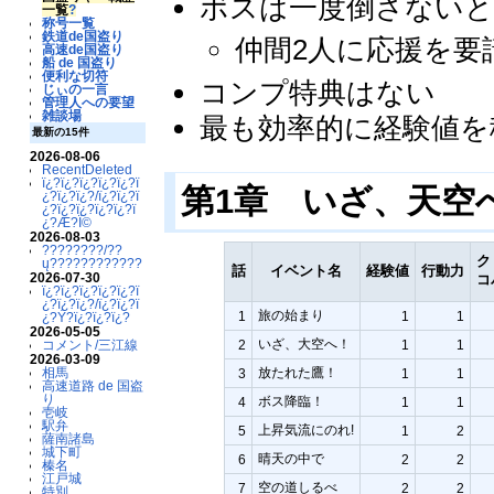
ボスは一度倒さないと
一覧
?
称号一覧
鉄道de国盗り
仲間2人に応援を要
高速de国盗り
船 de 国盗り
便利な切符
コンプ特典はない
じぃの一言
管理人への要望
雑談場
最も効率的に経験値を
最新の15件
2026-08-06
RecentDeleted
ï¿?ï¿?ï¿?ï¿?ï¿?ï
第1章 いざ、天空
¿?ï¿?ï¿?/ï¿?ï¿?ï
¿?ï¿?ï¿?ï¿?ï¿?ï
¿?Æ?Ï©
2026-08-03
????????/??
ク
ų????????????
話
イベント名
経験値
行動力
2026-07-30
コ
ï¿?ï¿?ï¿?ï¿?ï¿?ï
¿?ï¿?ï¿?/ï¿?ï¿?ï
旅の始まり
1
1
1
¿?Ý?ï¿?ï¿?ï¿?
2026-05-05
いざ、大空へ！
2
1
1
コメント/三江線
2026-03-09
放たれた鷹！
相馬
3
1
1
高速道路 de 国盗
り
ボス降臨！
4
1
1
壱岐
駅弁
上昇気流にのれ!
5
1
2
薩南諸島
城下町
晴天の中で
6
2
2
榛名
江戸城
空の道しるべ
7
2
2
特別