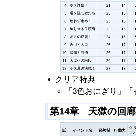
ボス降臨！
4
21
14
道を阻む者たち
5
23
15
迷わず進め！
6
23
15
迫り来る牛頭鬼
7
23
15
ボスの逆襲！
8
24
16
近づく入口
9
26
17
脅威と恐怖
10
26
17
天獄への階段
11
26
17
ボス最終決戦！
12
27
18
クリア特典
「3色おにぎり」「
第14章 天獄の回
ク
話
イベント名
経験値
行動力
コ