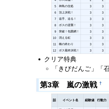
神鳥の住処
5
3
3
頂上決戦！
6
3
3
追手、迫る！
7
3
3
ボスの逆襲！
8
3
3
突破！包囲網！
9
3
3
消える虹
10
3
3
橋の終わり
11
3
3
ボス最終決戦！
12
3
3
クリア特典
「きびだんご」「
†
第3章 嵐の激戦
話
イベント名
経験値
行動力