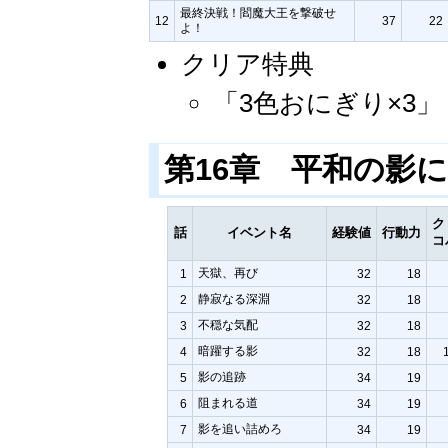
最終決戦！閻魔大王を撃破せ
12
37
22
よ！
クリア特典
「3色おにぎり×3
第16章 平和の影
ク
話
イベント名
経験値
行動力
コ
天獄、再び
1
32
18
静寂なる深淵
2
32
18
不穏な気配
3
32
18
暗躍する影
4
32
18
影の追跡
5
34
19
阻まれる道
6
34
19
影を追い詰めろ
7
34
19