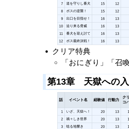
道を守りし番犬
7
15
12
ボスの逆襲！
8
15
12
出口を目指せ！
9
16
13
迫り来る脅威
10
16
13
番犬を迎え討て
11
16
13
ボス最終決戦！
12
16
13
クリア特典
「おにぎり」「召
第13章 天獄への
ク
話
イベント名
経験値
行動力
コ
いざ、天獄へ！
1
20
13
禍々しき世界
2
20
13
唸る地響き
3
20
13