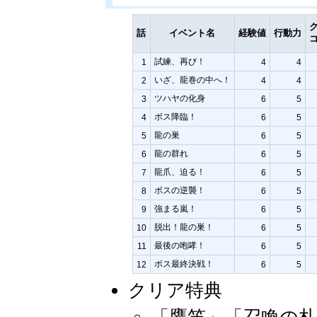
話
イベント名
経験値
行動力
試練、再び！
1
4
4
いざ、龍巻の中へ！
2
4
4
ツハヤの化身
3
6
5
ボス降臨！
4
6
5
龍の巣
5
6
5
龍の群れ
6
6
5
龍爪、迫る！
7
6
5
ボスの逆襲！
8
6
5
強まる嵐！
9
6
5
脱出！龍の巣！
10
6
5
最後の咆哮！
11
6
5
ボス最終決戦！
12
6
5
クリア特典