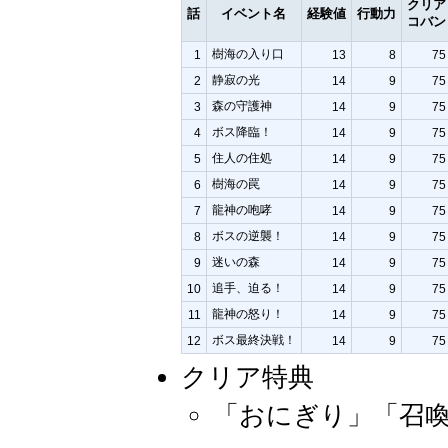
クリア
話
イベント名
経験値
行動力
コバン
樹海の入り口
1
13
8
75
静寂の光
2
14
9
75
森の守護神
3
14
9
75
ボス降臨！
4
14
9
75
住人の住処
5
14
9
75
樹海の罠
6
14
9
75
龍神の咆哮
7
14
9
75
ボスの逆襲！
8
14
9
75
迷いの森
9
14
9
75
追手、迫る！
10
14
9
75
龍神の怒り！
11
14
9
75
ボス最終決戦！
12
14
9
75
クリア特典
「おにぎり」「召