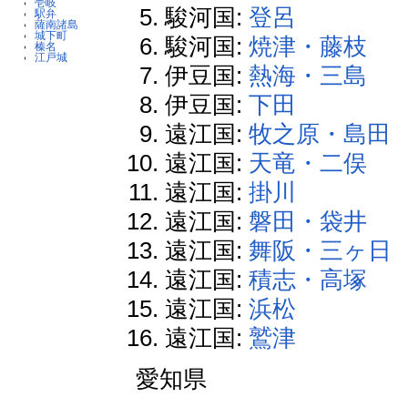
壱岐
駿河国:
登呂
駅弁
薩南諸島
城下町
駿河国:
焼津・藤枝
榛名
江戸城
伊豆国:
熱海・三島
伊豆国:
下田
遠江国:
牧之原・島田
遠江国:
天竜・二俣
遠江国:
掛川
遠江国:
磐田・袋井
遠江国:
舞阪・三ヶ日
遠江国:
積志・高塚
遠江国:
浜松
遠江国:
鷲津
愛知県