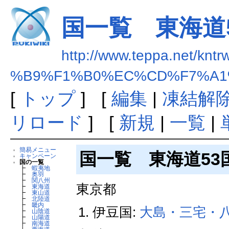
国一覧 東海道
http://www.teppa.net/kntr
%B9%F1%B0%EC%CD%F7%A1
[
トップ
] [
編集
|
凍結解
リロード
] [
新規
|
一覧
|
簡易メニュー
国一覧 東海道53
キャンペーン
国の一覧
┣
蝦夷地
┣
奥羽
┣
関八州
東京都
┣
東海道
┣
東山道
┣
北陸道
┣
畿内
伊豆国:
大島・三宅・
┣
山陰道
┣
山陽道
┣
南海道