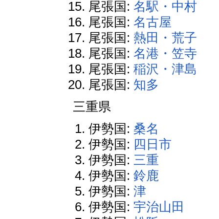
尾張国:
名駅・中村
尾張国:
名古屋
尾張国:
熱田・荒子
尾張国:
名港・笠寺
尾張国:
稲沢・津島
尾張国:
知多
三重県
伊勢国:
桑名
伊勢国:
四日市
伊勢国:
三重
伊勢国:
鈴鹿
伊勢国:
津
伊勢国:
宇治山田