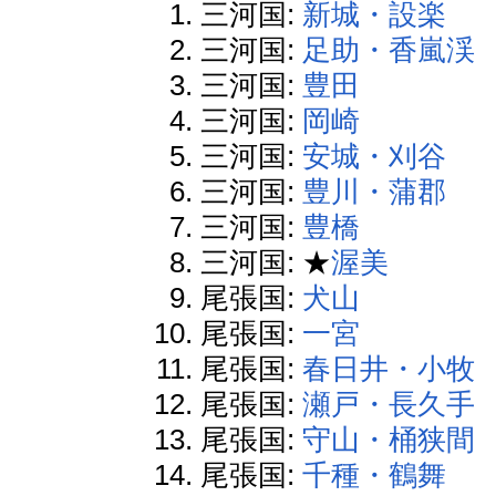
三河国:
新城・設楽
三河国:
足助・香嵐渓
三河国:
豊田
三河国:
岡崎
三河国:
安城・刈谷
三河国:
豊川・蒲郡
三河国:
豊橋
三河国: ★
渥美
尾張国:
犬山
尾張国:
一宮
尾張国:
春日井・小牧
尾張国:
瀬戸・長久手
尾張国:
守山・桶狭間
尾張国:
千種・鶴舞