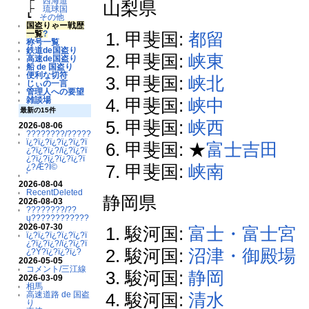
┣
西海道
山梨県
┣
琉球国
┗
その他
国盗りゃー戦歴
甲斐国:
都留
一覧
?
称号一覧
鉄道de国盗り
甲斐国:
峡東
高速de国盗り
船 de 国盗り
便利な切符
甲斐国:
峡北
じぃの一言
管理人への要望
甲斐国:
峡中
雑談場
最新の15件
甲斐国:
峡西
2026-08-06
????????/??????????
ï¿?ï¿?ï¿?ï¿?ï¿?ï
甲斐国: ★
富士吉田
¿?ï¿?ï¿?/ï¿?ï¿?ï
¿?ï¿?ï¿?ï¿?ï¿?ï
甲斐国:
峡南
¿?Æ?Ï©
'
2026-08-04
RecentDeleted
静岡県
2026-08-03
????????/??
ų????????????
2026-07-30
駿河国:
富士・富士宮
ï¿?ï¿?ï¿?ï¿?ï¿?ï
¿?ï¿?ï¿?/ï¿?ï¿?ï
駿河国:
沼津・御殿場
¿?Ý?ï¿?ï¿?ï¿?
2026-05-05
コメント/三江線
駿河国:
静岡
2026-03-09
相馬
駿河国:
清水
高速道路 de 国盗
り