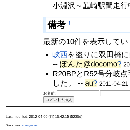
小淵沢～韮崎駅間走行中(
†
備考
最新の10件を表示して
峡西
を盗りに双田橋に
--
ぽんた@docomo
?
20
R20BPとR52号分
した。 --
au
?
2011-04-21
お名前:
Last-modified: 2012-04-09 (月) 15:42:15 (5235d)
Site admin:
anonymous