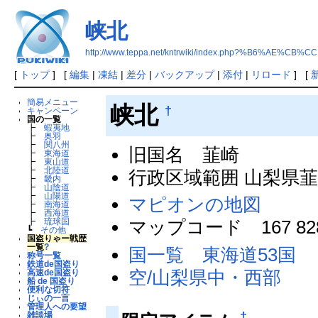
峡北
http://www.teppa.net/kntrwiki/index.php?%B6%AE%CB%CC
[
トップ
] [
編集
|
凍結
|
差分
|
バックアップ
|
添付
|
リロード
] [
簡易メニュー
峡北
†
キャンペーン
国の一覧
┣
蝦夷地
┣
奥羽
┣
関八州
旧国名 韮崎
┣
東海道
┣
東山道
┣
北陸道
行政区域範囲 山梨県
┣
畿内
┣
山陰道
┣
山陽道
マピオンの地図
┣
南海道
┣
西海道
マップコード 167 828
┣
琉球国
┗
その他
国盗りゃー戦歴
一覧
?
国一覧 東海道53国
称号一覧
鉄道de国盗り
空/山梨県中・西部
高速de国盗り
船 de 国盗り
便利な切符
じぃの一言
管理人への要望
†
雑談場