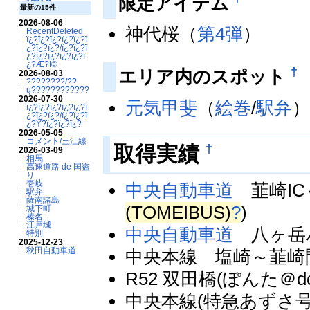
限定アイテム
最新の15件
2026-08-06
神代桜（
第4弾
）
RecentDeleted
ï¿?ï¿?ï¿?ï¿?ï¿?ï
¿?ï¿?ï¿?/ï¿?ï¿?ï
¿?ï¿?ï¿?ï¿?ï¿?ï
¿?Æ?Ï©
†
エリア内のスポット
2026-08-03
????????/??
ų????????????
2026-07-30
元気甲斐
（
絵巻
/
駅弁
ï¿?ï¿?ï¿?ï¿?ï¿?ï
¿?ï¿?ï¿?/ï¿?ï¿?ï
¿?Ý?ï¿?ï¿?ï¿?
2026-05-05
コメント/三江線
†
取得実績
2026-03-09
相馬
高速道路 de 国盗
り
壱岐
中央自動車道
韮崎IC～
駅弁
薩南諸島
(TOMEIBUS)
?
)
城下町
榛名
江戸城
中央自動車道
八ヶ岳パ
特別
2025-12-23
秋田自動車道
中央本線 塩崎～韮崎間
R52 双田橋(ぽんた＠do
中央本線(特急あずさ