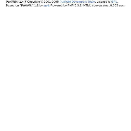
PukiWiki 1.4.7
Copyright © 2001-2006
PukiWiki Developers Team
. License is
GPL
.
Based on "PukiWiki" 1.3 by
yu-ji
. Powered by PHP 5.3.3. HTML convert time: 0.005 sec.