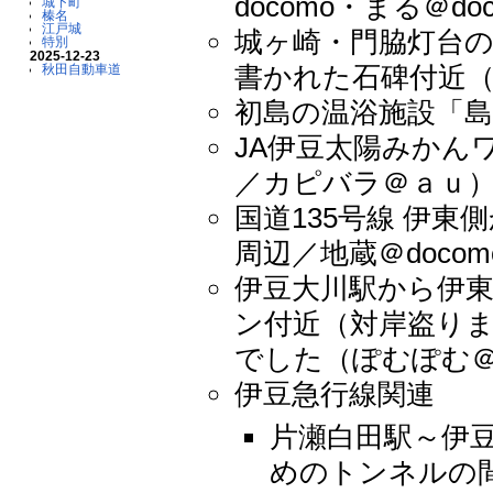
docomo・まる＠do
城下町
榛名
江戸城
城ヶ崎・門脇灯台
特別
2025-12-23
書かれた石碑付近
秋田自動車道
初島の温浴施設「島
JA伊豆太陽みかん
／カピバラ＠ａｕ
国道135号線 伊
周辺／地蔵＠docom
伊豆大川駅から伊東
ン付近（対岸盗りまにあ
でした（ぽむぽむ＠d
伊豆急行線関連
片瀬白田駅～伊
めのトンネルの