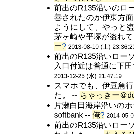
前出のR135沿いの
善されたのか伊東方面
ようにして、やっと盗
茅ヶ崎や平塚が盗れてし
ー
?
2013-08-10 (土) 23:36:2
前出のR135沿いロ
入口付近は普通に下田で
2013-12-25 (水) 21:47:19
スマホでも、伊豆急行
た。 --
ちゃっきー＠do
片瀬白田海岸沿いのホ
softbank --
俺
?
2014-05-0
前出のR135沿いロ