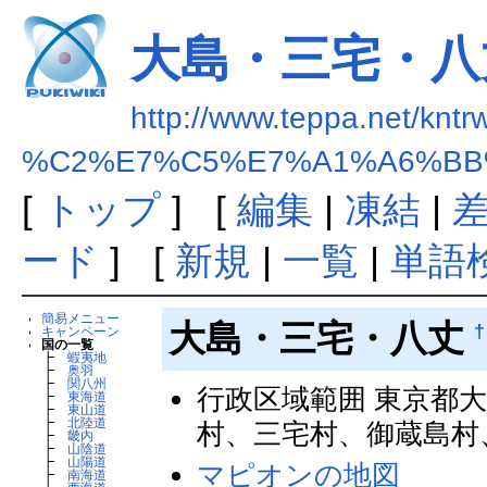
大島・三宅・八
http://www.teppa.net/kntr
%C2%E7%C5%E7%A1%A6%BB
[
トップ
] [
編集
|
凍結
|
ード
] [
新規
|
一覧
|
単語
簡易メニュー
大島・三宅・八丈
†
キャンペーン
国の一覧
┣
蝦夷地
┣
奥羽
┣
関八州
行政区域範囲 東京都
┣
東海道
┣
東山道
┣
北陸道
村、三宅村、御蔵島村
┣
畿内
┣
山陰道
┣
山陽道
マピオンの地図
┣
南海道