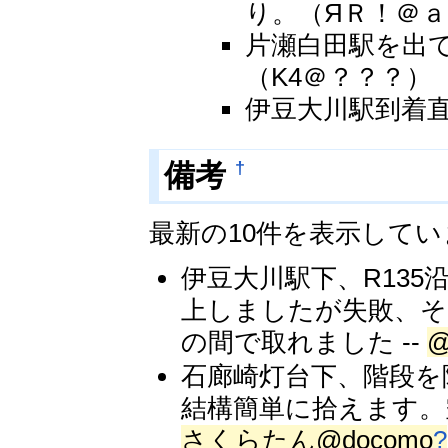
り。（ЯＲ！＠
片瀬白田駅を出
（K4＠？？？）
伊豆大川駅到着
†
備考
最新の10件を表示して
伊豆大川駅下、R13
上しましたが失敗、そ
の間で取れました --
@
石廊崎灯台下、階段を
結構簡単に拾えます。
さくらたん@docomo
?