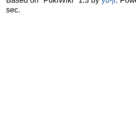
Based on "PukiWiki" 1.3 by
yu-ji
. Pow
sec.