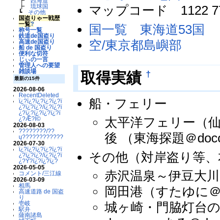
┣
西海道
マップコード 1122 77
┣
琉球国
┗
その他
国盗りゃー戦歴
一覧
?
国一覧 東海道53国
称号一覧
鉄道de国盗り
空/東京都島嶼部
高速de国盗り
船 de 国盗り
便利な切符
じぃの一言
管理人への要望
雑談場
†
取得実績
最新の15件
2026-08-06
RecentDeleted
船・フェリー
ï¿?ï¿?ï¿?ï¿?ï¿?ï
¿?ï¿?ï¿?/ï¿?ï¿?ï
¿?ï¿?ï¿?ï¿?ï¿?ï
太平洋フェリー（仙台
¿?Æ?Ï©
2026-08-03
????????/??
後 （東海探題＠doc
ų????????????
2026-07-30
ï¿?ï¿?ï¿?ï¿?ï¿?ï
その他（対岸盗り等、
¿?ï¿?ï¿?/ï¿?ï¿?ï
¿?Ý?ï¿?ï¿?ï¿?
2026-05-05
赤沢温泉～伊豆大川の
コメント/三江線
2026-03-09
相馬
岡田港（すたゆに＠so
高速道路 de 国盗
り
壱岐
城ヶ崎・門脇灯台の真
駅弁
薩南諸島