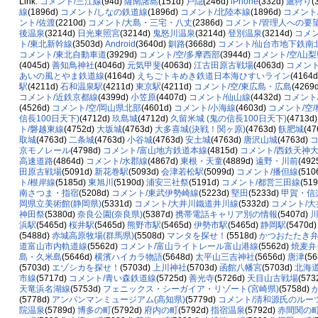
Link:
コメント/三江線
(94d)
薩南諸島
(151d)
戸隠
(246d)
iPhone
(332d)
鷹狩り
(
線
(1896d)
コメント/しなの鉄道線
(1896d)
コメント/北陸本線
(1896d)
コメント
ント/佐渡
(2210d)
コメント/大島・三宅・八丈
(2386d)
コメント/管理人への要
後温泉
(3214d)
日光東照宮
(3214d)
鬼怒川温泉
(3214d)
登別温泉
(3214d)
コメン
ト/東北新幹線
(3503d)
Android
(3640d)
釧路
(3668d)
コメント/仙台市地下鉄南
コメント/東北自動車道
(3929d)
コメント/空/多摩西部
(3944d)
コメント/空/山
(4045d)
善知鳥神社
(4046d)
元気甲斐
(4063d)
江古田原古戦場
(4063d)
コメント
あいの風とやま鉄道線
(4164d)
えちごトキめき鉄道日本海ひすいライン
(4164
駅
(4211d)
石和温泉駅
(4211d)
東京駅
(4211d)
コメント/空/東広島・広島
(4269
コメント/近鉄京都線
(4399d)
小笠原
(4407d)
コメント/仙山線
(4432d)
コメント
(4526d)
コメント/空/岡山県北部
(4601d)
コメント/小海線
(4603d)
コメント/空
信長100日天下)
(4712d)
玖島城
(4712d)
久留米城 (鬼の信長100日天下)
(4713d
ト/磐越東線
(4752d)
大坂城
(4763d)
大多喜城(決戦！関ヶ原)
(4763d)
飫肥城
(47
取城
(4763d)
二条城
(4763d)
小谷城
(4763d)
安土城
(4763d)
唐沢山城
(4763d)
コ
京モノレール
(4798d)
コメント/富山地方鉄道本線
(4815d)
コメント/西鉄天神
高速道路
(4864d)
コメント/水郡線
(4867d)
東根・天童
(4889d)
遠野・川前
(492
田原古戦場
(5091d)
新花巻駅
(5093d)
会津若松駅
(5099d)
コメント/播但線
(510
ト/根岸線
(5185d)
東旭川
(5190d)
浦安三社祭
(5191d)
コメント/都営三田線
(51
南さつま・指宿
(5208d)
コメント/東武伊勢崎線
(5223d)
堅田
(5233d)
甲賀・信
岡県立美術館(静岡県)
(5331d)
コメント/大井川鐵道井川線
(5332d)
コメント/
神田祭
(5380d)
奈良公園(奈良県)
(5387d)
携帯電話キャリア別の情報
(5407d)
浜駅
(5465d)
桜井駅
(5465d)
熊野市駅
(5465d)
伊勢市駅
(5465d)
静岡駅
(5470d
(5488d)
赤城高原牧場(群馬県)
(5508d)
マンタを探せ！
(5518d)
かつおたたき
道富山市内軌道線
(5562d)
コメント/富山ライトレール富山港線
(5562d)
焼麦弁
島・久米島
(5646d)
横濱ハイカラ物語
(5648d)
太平山三吉神社
(5656d)
唐津
(5
(5703d)
エゾシカを探せ！
(5703d)
上川神社
(5703d)
函館八幡宮
(5703d)
北海
市線
(5717d)
コメント/青い森鉄道線
(5725d)
善光寺
(5726d)
天目山古戦場
(573
天竜浜名湖線
(5753d)
フェニックス・シーガイア・リゾート(宮崎県)
(5758d)
(5778d)
アンパンマンミュージアム(高知県)
(5779d)
コメント/清和源氏のルー
院温泉
(5789d)
博多の町
(5792d)
府内の町
(5792d)
指宿温泉
(5792d)
赤間関の