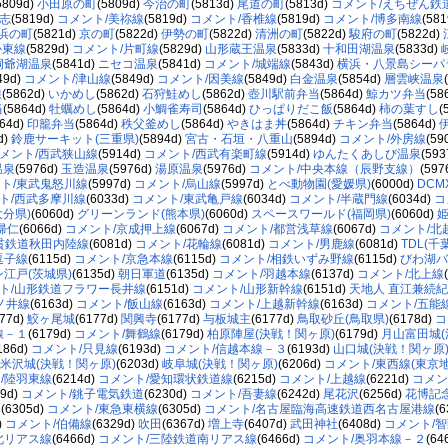
5809d)
小田原の町
(5809d)
今治の町
(5813d)
尾道の町
(5813d)
コメント/えちぜん鉄
志
(5819d)
コメント/美祢線
(5819d)
コメント/香椎線
(5819d)
コメント/博多南線
(58
浜の町
(5821d)
京の町
(5822d)
伊勢の町
(5822d)
清洲の町
(5822d)
駿府の町
(5822d)
か東線
(5829d)
コメント/片町線
(5829d)
山形蔵王温泉
(5833d)
十和田湖温泉
(5833d)
洞爺湖温泉
(5841d)
ニセコ温泉
(5841d)
コメント/城端線
(5843d)
横浜・八景島シーパ
49d)
コメント/津山線
(5849d)
コメント/因美線
(5849d)
白金温泉
(5854d)
層雲峡温泉
線
(5862d)
いかめし
(5862d)
石狩鮭めし
(5862d)
壺川駅前弁当
(5864d)
鯨カツ弁当
(58
当
(5864d)
牡蠣めし
(5864d)
小鯛雀寿司
(5864d)
ひっぱりだこ飯
(5864d)
柿の葉すし
(
864d)
印籠弁当
(5864d)
秩父釜めし
(5864d)
やきはま丼
(5864d)
チキン弁当
(5864d)
d)
鈴鹿サーキット(三重県)
(5894d)
宮古・石垣・八重山
(5894d)
コメント/外房線
(59
メント/西武狭山線
(5914d)
コメント/西武有楽町線
(5914d)
ゆんたくあしび温泉
(593
温泉
(5976d)
玉造温泉
(5976d)
湯原温泉
(5976d)
コメント/中央本線（辰野支線）
(597
ト/東武鬼怒川線
(5997d)
コメント/烏山線
(5997d)
とべ動物園(愛媛県)
(6000d)
DC
ト/西武多摩川線
(6033d)
コメント/東武亀戸線
(6034d)
コメント/半蔵門線
(6034d)
コ
分県)
(6060d)
グリーンランド(熊本県)
(6060d)
スペースワールド(福岡県)
(6060d)
姫
帰仁
(6066d)
コメント/京成押上線
(6067d)
コメント/都営浅草線
(6067d)
コメント/北
貫鉄道秋田内陸線
(6081d)
コメント/花輪線
(6081d)
コメント/男鹿線
(6081d)
TDL(千
逗子線
(6115d)
コメント/京急本線
(6115d)
コメント/相鉄いずみ野線
(6115d)
びわ湖バ
江戸(茨城県)
(6135d)
朝日軍道
(6135d)
コメント/羽越本線
(6137d)
コメント/北上線
ト/山形鉄道フラワー長井線
(6151d)
コメント/山形新幹線
(6151d)
天地人 直江兼続紀
ノ井線
(6163d)
コメント/飯山線
(6163d)
コメント/上越新幹線
(6163d)
コメント/五能
177d)
鮫ヶ尾城
(6177d)
関興寺
(6177d)
与板城主
(6177d)
鳥取砂丘(鳥取県)
(6178d)
コ
線－１
(6179d)
コメント/舞鶴線
(6179d)
柏原陣屋(決戦！関ヶ原)
(6179d)
月山富田城(
186d)
コメント/只見線
(6193d)
コメント/信越本線－３
(6193d)
山口城(決戦！関ヶ原
米沢城(決戦！関ヶ原)
(6203d)
岐阜城(決戦！関ヶ原)
(6206d)
コメント/東西線(東京地
/陸羽東線
(6214d)
コメント/愛知環状鉄道線
(6215d)
コメント/上越線
(6221d)
コメン
29d)
コメント/銚子電気鉄道
(6230d)
コメント/吾妻線
(6242d)
尾花沢
(6256d)
花博記
道
(6305d)
コメント/東急東横線
(6305d)
コメント/名古屋臨海高速鉄道西名古屋港線
(
)
コメント/伯備線
(6329d)
吹田
(6367d)
増上寺
(6407d)
武田神社
(6408d)
コメント/
北リアス線
(6466d)
コメント/三陸鉄道南リアス線
(6466d)
コメント/奥羽本線－２
(64