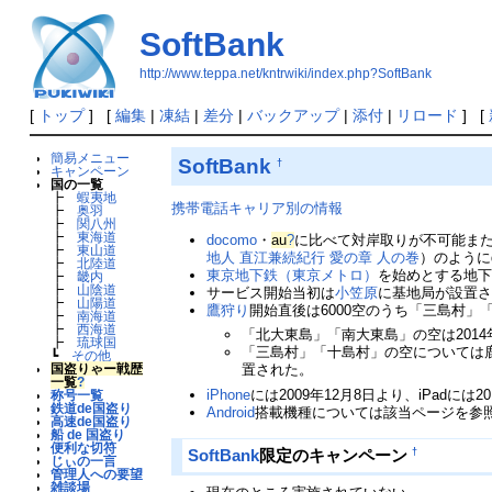
SoftBank
http://www.teppa.net/kntrwiki/index.php?SoftBank
[
トップ
] [
編集
|
凍結
|
差分
|
バックアップ
|
添付
|
リロード
] [
簡易メニュー
SoftBank
†
キャンペーン
国の一覧
┣
蝦夷地
携帯電話キャリア別の情報
┣
奥羽
┣
関八州
┣
東海道
docomo
・
au
?
に比べて対岸取りが不可能ま
┣
東山道
地人 直江兼続紀行 愛の章 人の巻
）のように
┣
北陸道
東京地下鉄（東京メトロ）
を始めとする地
┣
畿内
┣
山陰道
サービス開始当初は
小笠原
に基地局が設置さ
┣
山陽道
鷹狩り
開始直後は6000空のうち「三島村
┣
南海道
┣
西海道
「北大東島」「南大東島」の空は201
┣
琉球国
「三島村」「十島村」の空については
┗
その他
国盗りゃー戦歴
置された。
一覧
?
iPhone
には2009年12月8日より、iPadに
称号一覧
鉄道de国盗り
Android
搭載機種については該当ページを参
高速de国盗り
船 de 国盗り
便利な切符
†
SoftBank
限定のキャンペーン
じぃの一言
管理人への要望
雑談場