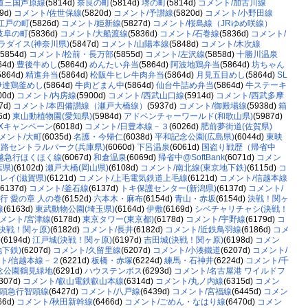
道三国芦原線
(5814d)
奈良の町
(5814d)
堺の町
(5814d)
コメント/加古川線
19d)
コメント/佐世保線
(5820d)
コメント/予讃線
(5820d)
コメント/小野田線
江戸の町
(5826d)
コメント/姫新線
(5827d)
コメント/桜島線（JRゆめ咲線）
岐阜の町
(5836d)
コメント/大船渡線
(5836d)
コメント/石巻線
(5836d)
コメント/
ラダイス(神奈川県)
(5847d)
コメント/山陽本線
(5848d)
コメント/木次線
(5854d)
コメント/松前・長万部
(5855d)
コメント/左沢線
(5858d)
十勝川温泉
64d)
豊後牛めし
(5864d)
めんたい弁当
(5864d)
阿波地鶏弁当
(5864d)
坊ちゃん
5864d)
精進弁当
(5864d)
松阪牛ヒレ牛肉弁当
(5864d)
月見五目めし
(5864d)
SL
伊達鶏釜めし
(5864d)
牛肉どまん中
(5864d)
仙台牛詰め弁当
(5864d)
牛ステーキ
00d)
コメント/内房線
(5900d)
コメント/西武山口線
(5914d)
コメント/西武多摩
7d)
コメント/本四備讃線（瀬戸大橋線）
(5937d)
コメント/御殿場線
(5938d)
箱
6d)
東山動植物園(愛知県)
(5984d)
アドベンチャーワールド(和歌山県)
(5987d)
MXキャンペーン
(6018d)
コメント/日豊本線－３
(6026d)
肥前夢街道(佐賀県)
メント/大町
(6035d)
名護・今帰仁
(6038d)
平和記念公園(広島県)
(6044d)
東映
路セントラルパーク(兵庫県)
(6060d)
下呂温泉
(6061d)
国盗り戦歴（帰省中
越急行ほくほく線
(6067d)
和倉温泉
(6069d)
帰省中@SoftBank
(6071d)
コメン
葉県)
(6102d)
瀬戸大橋(岡山県)
(6108d)
コメント/南北線(東京地下鉄)
(6115d)
コ
レイ(滋賀県)
(6121d)
コメント/上毛電気鉄道上毛線
(6121d)
コメント/信越本線
(6137d)
コメント/釜石線
(6137d)
トキ保護センター(新潟県)
(6137d)
コメント/
行 愛の章 人の巻
(6152d)
六本木・麻布
(6154d)
青山・赤坂
(6154d)
決戦！関ヶ
線
(6163d)
東武動物公園(埼玉県)
(6164d)
伊敷
(6169d)
シベチャリチャシ(決戦！
メント/宮津線
(6178d)
東京タワー(東京都)
(6178d)
コメント/宇野線
(6179d)
コ
決戦！関ヶ原)
(6182d)
コメント/長井
(6182d)
コメント/近鉄鳥羽線
(6186d)
コメ
)
(6194d)
江戸城(決戦！関ヶ原)
(6197d)
吉田城(決戦！関ヶ原)
(6198d)
コメン
下鉄)
(6207d)
コメント/久留里線
(6207d)
コメント/小湊鐵道
(6207d)
コメント/
ト/信越本線－２
(6221d)
板橋・赤塚
(6224d)
練馬・石神井
(6224d)
コメント/千
念公園鶴見緑地
(6291d)
ハウステンボス
(6293d)
コメント/名古屋港 ワイルドフ
6307d)
コメント/叡山電鉄叡山本線
(6314d)
コメント/丸ノ内線
(6315d)
コメン
智頭急行智頭線
(6427d)
コメント/八戸線
(6439d)
コメント/宮福線
(6445d)
コメン
66d)
コメント/秋田新幹線
(6466d)
コメント/ごめん・なはり線
(6470d)
コメン