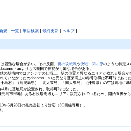
新規
|
一覧
|
単語検索
|
最終更新
|
ヘルプ
]
たは困難な場合が多い。その反面、
夏の攻城戦
や
決戦！関ヶ原
のような特定ス
docomo・auよりも広範囲で捕捉が可能な場合がある。
下鉄の駅構内ではアンテナの仕様上、駅の位置と異なるエリアが盗れる場合が
れていなかっためdocomo・auと異なり蓬莱洞主の称号取得は不可能であっ
」「十島村」（鹿児島県）「北大東島」「南大東島」（沖縄県）の空は現地に
4年4月に基地局が設置され、取得可能になった。
鹿児島市街地にある村役場周辺もエリアに設定されているため、開始直後からそ
は2010年5月28日の発売当初より対応（3G回線専用）。
照。