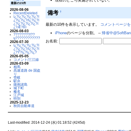
現在のところ実施されていない。
最新の15件
2026-08-06
備考
†
RecentDeleted
ï¿?ï¿?ï¿?ï¿?ï¿?ï
¿?ï¿?ï¿?/ï¿?ï¿?ï
¿?ï¿?ï¿?ï¿?ï¿?ï
最新の10件を表示しています。
コメントページを
¿?Æ?Ï©
2026-08-03
iPhone
のページを分割。 --
帰省中@SoftBan
????????/??
ų????????????
お名前:
2026-07-30
ï¿?ï¿?ï¿?ï¿?ï¿?ï
¿?ï¿?ï¿?/ï¿?ï¿?ï
¿?Ý?ï¿?ï¿?ï¿?
2026-05-05
コメント/三江線
2026-03-09
相馬
高速道路 de 国盗
り
壱岐
駅弁
薩南諸島
城下町
榛名
江戸城
特別
2025-12-23
秋田自動車道
Last-modified: 2014-12-24 (水) 01:18:52 (4245d)