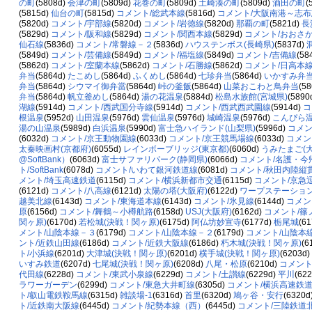
の町
(5808d)
会津の町
(5809d)
花巻の町
(5809d)
土崎湊の町
(5809d)
酒田の町
(
(5815d)
仙台の町
(5815d)
コメント/総武本線
(5816d)
コメント/大阪南港～志布
(5820d)
コメント/宇部線
(5820d)
コメント/岩徳線
(5820d)
那覇の町
(5821d)
長
(5829d)
コメント/阪和線
(5829d)
コメント/関西本線
(5829d)
コメント/おおさ
仙石線
(5836d)
コメント/常磐線－２
(5836d)
ハウステンボス(長崎県)
(5837d)
(5849d)
コメント/芸備線
(5849d)
コメント/福塩線
(5849d)
コメント/吉備線
(58
(5862d)
コメント/室蘭本線
(5862d)
コメント/石勝線
(5862d)
コメント/日高本
弁当
(5864d)
たこめし
(5864d)
ふくめし
(5864d)
七珍弁当
(5864d)
いかすみ弁
弁当
(5864d)
シウマイ御弁當
(5864d)
峠の釜飯
(5864d)
山菜おこわと鳥弁当
(5
弁当
(5864d)
帆立釜めし
(5864d)
湯の花温泉
(5884d)
松島水族館(宮城県)
(5890
湖線
(5914d)
コメント/西武国分寺線
(5914d)
コメント/西武西武園線
(5914d)
コ
根温泉
(5952d)
山田温泉
(5976d)
雲仙温泉
(5976d)
城崎温泉
(5976d)
こんぴら
湯の山温泉
(5989d)
白浜温泉
(5990d)
富士急ハイランド(山梨県)
(5996d)
コメン
(6032d)
コメント/京王動物園線
(6033d)
コメント/京王競馬場線
(6033d)
コメン
太秦映画村(京都府)
(6055d)
レインボーブリッジ(東京都)
(6060d)
うみたまご(大
@SoftBank）
(6063d)
富士サファリパーク(静岡県)
(6066d)
コメント/名護・今
ト/SoftBank
(6078d)
コメント/いわて銀河鉄道線
(6081d)
コメント/秋田内陸縦
メント/埼玉高速鉄道
(6115d)
コメント/横浜新都市交通
(6115d)
コメント/京急
(6121d)
コメント/八高線
(6121d)
太陽の塔(大阪府)
(6122d)
ワープステーション
越美北線
(6143d)
コメント/東海道本線
(6143d)
コメント/氷見線
(6144d)
コメン
原
(6156d)
コメント/舞鶴～小樽航路
(6158d)
USJ(大阪府)
(6162d)
コメント/篠
関ヶ原)
(6170d)
若松城(決戦！関ヶ原)
(6175d)
阿仏坊妙宣寺
(6177d)
栃尾城
(6
メント/山陰本線－３
(6179d)
コメント/山陰本線－２
(6179d)
コメント/山陰本
ント/近鉄山田線
(6186d)
コメント/近鉄大阪線
(6186d)
朽木城(決戦！関ヶ原)
(6
ト/小浜線
(6201d)
大津城(決戦！関ヶ原)
(6201d)
横手城(決戦！関ヶ原)
(6203d)
いすみ鉄道
(6207d)
七尾城(決戦！関ヶ原)
(6208d)
八尾・松原
(6210d)
コメント
代田線
(6228d)
コメント/東武小泉線
(6229d)
コメント/土讃線
(6229d)
平川
(62
ラワーガーデン
(6299d)
コメント/東急大井町線
(6305d)
コメント/横浜高速鉄
ト/叡山電鉄鞍馬線
(6315d)
雑談場-1
(6316d)
首里
(6320d)
鳩ヶ谷・安行
(6320d
ト/近鉄南大阪線
(6445d)
コメント/紀勢本線（西）
(6445d)
コメント/三陸鉄道