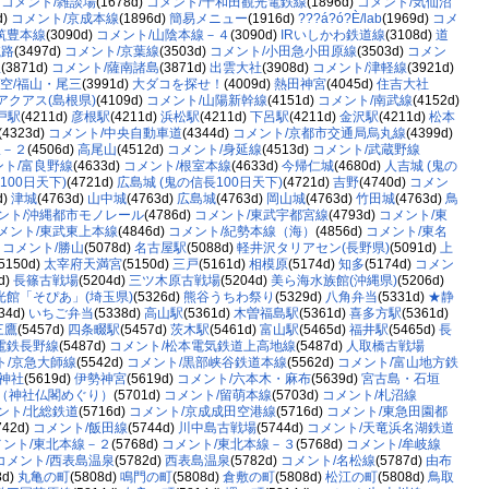
)
コメント/雑談場
(1678d)
コメント/十和田観光電鉄線
(1896d)
コメント/気仙沼
d)
コメント/京成本線
(1896d)
簡易メニュー
(1916d)
???á?ó?È/lab
(1969d)
コメ
筑豊本線
(3090d)
コメント/山陰本線－４
(3090d)
IRいしかわ鉄道線
(3108d)
道
航路
(3497d)
コメント/京葉線
(3503d)
コメント/小田急小田原線
(3503d)
コメン
屋
(3871d)
コメント/薩南諸島
(3871d)
出雲大社
(3908d)
コメント/津軽線
(3921d)
/空/福山・尾三
(3991d)
大ダコを探せ！
(4009d)
熱田神宮
(4045d)
住吉大社
アクアス(島根県)
(4109d)
コメント/山陽新幹線
(4151d)
コメント/南武線
(4152d)
戸駅
(4211d)
彦根駅
(4211d)
浜松駅
(4211d)
下呂駅
(4211d)
金沢駅
(4211d)
松本
(4323d)
コメント/中央自動車道
(4344d)
コメント/京都市交通局烏丸線
(4399d)
線－２
(4506d)
高尾山
(4512d)
コメント/身延線
(4513d)
コメント/武蔵野線
ント/富良野線
(4633d)
コメント/根室本線
(4633d)
今帰仁城
(4680d)
人吉城 (鬼の
100日天下)
(4721d)
広島城 (鬼の信長100日天下)
(4721d)
吉野
(4740d)
コメン
d)
津城
(4763d)
山中城
(4763d)
広島城
(4763d)
岡山城
(4763d)
竹田城
(4763d)
鳥
ント/沖縄都市モノレール
(4786d)
コメント/東武宇都宮線
(4793d)
コメント/東
メント/東武東上本線
(4846d)
コメント/紀勢本線（海）
(4856d)
コメント/東名
)
コメント/勝山
(5078d)
名古屋駅
(5088d)
軽井沢タリアセン(長野県)
(5091d)
上
(5150d)
太宰府天満宮
(5150d)
三戸
(5161d)
相模原
(5174d)
知多
(5174d)
コメン
d)
長篠古戦場
(5204d)
三ツ木原古戦場
(5204d)
美ら海水族館(沖縄県)
(5206d)
館「そぴあ」(埼玉県)
(5326d)
熊谷うちわ祭り
(5329d)
八角弁当
(5331d)
★静
34d)
いちご弁当
(5338d)
高山駅
(5361d)
木曽福島駅
(5361d)
喜多方駅
(5361d)
三鷹
(5457d)
四条畷駅
(5457d)
茨木駅
(5461d)
富山駅
(5465d)
福井駅
(5465d)
長
電鉄長野線
(5487d)
コメント/松本電気鉄道上高地線
(5487d)
人取橋古戦場
ト/京急大師線
(5542d)
コメント/黒部峡谷鉄道本線
(5562d)
コメント/富山地方鉄
神社
(5619d)
伊勢神宮
(5619d)
コメント/六本木・麻布
(5639d)
宮古島・石垣
（神社仏閣めぐり）
(5701d)
コメント/留萌本線
(5703d)
コメント/札沼線
ント/北総鉄道
(5716d)
コメント/京成成田空港線
(5716d)
コメント/東急田園都
742d)
コメント/飯田線
(5744d)
川中島古戦場
(5744d)
コメント/天竜浜名湖鉄道
メント/東北本線－２
(5768d)
コメント/東北本線－３
(5768d)
コメント/牟岐線
コメント/西表島温泉
(5782d)
西表島温泉
(5782d)
コメント/名松線
(5787d)
由布
8d)
丸亀の町
(5808d)
鳴門の町
(5808d)
倉敷の町
(5808d)
松江の町
(5808d)
鳥取