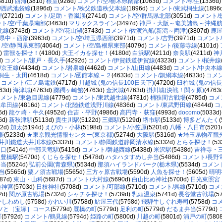
381d)
西海
(381d)
根室
(928d)
コメント/空/栃木県南部
(1063d)
コメント/柳生
(1336d
/西武池袋線
(1896d)
コメント/秩父鉄道秩父本線
(1896d)
コメント/東武桐生線
(1896
望
(2721d)
コメント/足助・香嵐渓
(2741d)
コメント/空/群馬県北部
(3051d)
コメント/
ト/空/千葉県南部
(3463d)
マリックスライン
(3497d)
神戸・大阪～奄美諸島～沖縄
北線
(3743d)
コメント/空/花山湖
(3743d)
コメント/佐渡汽船(新潟～両津)
(3807d)
鹿
梨県中・西部
(3963d)
コメント/空/埼玉県西部
(3971d)
コメント/吉野
(3971d)
コメント
/空/静岡県東部
(4064d)
コメント/空/島根県東部
(4079d)
コメント/後藤寺線
(4101d)
d)
雷獣を探せ！
(4180d)
大王イカを探せ！
(4180d)
白浜駅
(4211d)
奈良駅
(4211d)
神
d)
コメント/瀬戸・長久手
(4292d)
コメント/伊賀鉄道伊賀線
(4323d)
コメント/桜井線
/京王線
(4434d)
コメント/岩泉線
(4462d)
コメント/山田線
(4483d)
コメント/中央本
/桐生・太田
(4618d)
コメント/函館本線－２
(4633d)
コメント/釧網本線
(4633d)
コメ
)
コメント/江ノ島電鉄
(4717d)
川越城 (鬼の信長100日天下)
(4720d)
臼杵城 (鬼の信長
63d)
海津城
(4763d)
躑躅ヶ崎館
(4763d)
金沢城
(4763d)
掛川城(決戦！関ヶ原)
(4763
メント/東急目黒線
(4779d)
コメント/東武越生線
(4781d)
桶狭間古戦場
(4785d)
コメ
大牟田線
(4816d)
コメント/北陸鉄道浅野川線
(4836d)
コメント/東武野田線
(4844d)
コ
5d)
龍ケ崎・牛久
(4952d)
住吉・平野
(4986d)
高円寺・荻窪
(4993d)
docomo
(5033d
6d)
新秋津駅
(5113d)
貴生川駅
(5122d)
三郷駅
(5129d)
堺市駅
(5133d)
博多どんたく
92d)
加太
(5194d)
えびの・小林
(5198d)
コメント/小笠原
(5201d)
八幡・八日市
(5201
楽
(5233d)
★東京観光情報センター(東京都)
(5274d)
大阪駅
(5316d)
★埼玉県物産観光
大井川鐵道大井川本線
(5332d)
コメント/静岡鉄道静岡清水線
(5332d)
とらを探せ！
(53
川口
(5414d)
中部天竜駅
(5415d)
コメント/磐越西線
(5438d)
米沢駅
(5438d)
吉祥寺・
)
豊橋駅
(5470d)
くじらを探せ！
(5478d)
ハタハタすめし弁当
(5486d)
コメント/長野
弁当
(5524d)
弘前公園(青森県)
(5534d)
那須ハイランドパーク(栃木県)
(5534d)
コメン
当
(5565d)
粟ノ須古戦場
(5565d)
三方ヶ原古戦場
(5590d)
人魚を探せ！
(5605d)
晴明
687d)
東山・山科
(5687d)
コメント/大村線
(5690d)
白山比め神社
(5700d)
日光東照宮
道神宮
(5703d)
日枝神社
(5708d)
コメント/可部線
(5710d)
コメント/呉線
(5710d)
コメ
2d)
関が原古戦場
(5732d)
シャチを探せ！
(5739d)
乳頭温泉
(5741d)
長谷堂古戦場
(5
かしわめし
(5758d)
かれい川
(5758d)
鮎屋三代
(5758d)
飛騨牛しぐれ寿司
(5758d)
コ
ツと［宝塚］コース
(5779d)
厩橋の町
(5779d)
足利の町
(5779d)
だるま弁当
(5779d)
町
(5792d)
コメント/鶴見線
(5794d)
姫路の町
(5800d)
川越の町
(5801d)
浦戸の町
(580