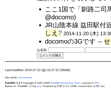
ここ1国で「釧路二司
@docomo)
JR山陰本線 益田駅付
しえ
?
2014-11-20 (木) 13:3
docomoの3Gです --
せ
お名前:
Last-modified: 2016-07-22 (金) 10:37:22 (3669d)
Site admin:
anonymous
PukiWiki 1.4.7
Copyright © 2001-2006
PukiWiki Developers Team
. License is
GPL
.
Based on "PukiWiki" 1.3 by
yu-ji
. Powered by PHP 5.3.3. HTML convert time: 0.007 sec.