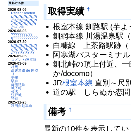
最新の15件
†
取得実績
2026-08-06
RecentDeleted
ï¿?ï¿?ï¿?ï¿?ï¿?ï
¿?ï¿?ï¿?/ï¿?ï¿?ï
¿?ï¿?ï¿?ï¿?ï¿?ï
根室本線 釧路駅 (芋よう
¿?Æ?Ï©
2026-08-03
釧網本線 川湯温泉駅（ラ
????????/??
ų????????????
2026-07-30
白糠線 上茶路駅跡（
ï¿?ï¿?ï¿?ï¿?ï¿?ï
¿?ï¿?ï¿?/ï¿?ï¿?ï
¿?Ý?ï¿?ï¿?ï¿?
阿寒湖バスターミナル
2026-05-05
コメント/三江線
釧北峠の頂上付近、一
2026-03-09
相馬
高速道路 de 国盗
か/docomo）
り
壱岐
JR
根室本線
直別～尺別
駅弁
薩南諸島
城下町
道の駅 しらぬか恋問（
榛名
江戸城
特別
2025-12-23
秋田自動車道
†
備考
最新の10件を表示して