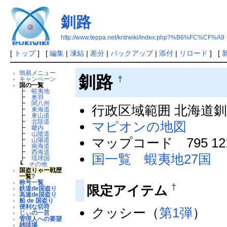
釧路
http://www.teppa.net/kntrwiki/index.php?%B6%FC%CF%A9
[
トップ
] [
編集
|
凍結
|
差分
|
バックアップ
|
添付
|
リロード
] [
簡易メニュー
釧路
†
キャンペーン
国の一覧
┣
蝦夷地
┣
奥羽
┣
関八州
行政区域範囲 北海道
┣
東海道
┣
東山道
┣
北陸道
マピオンの地図
┣
畿内
┣
山陰道
マップコード 795 121
┣
山陽道
┣
南海道
┣
西海道
国一覧 蝦夷地27国
┣
琉球国
┗
その他
国盗りゃー戦歴
一覧
?
称号一覧
†
限定アイテム
鉄道de国盗り
高速de国盗り
船 de 国盗り
便利な切符
クッシー（
第1弾
）
じぃの一言
管理人への要望
雑談場