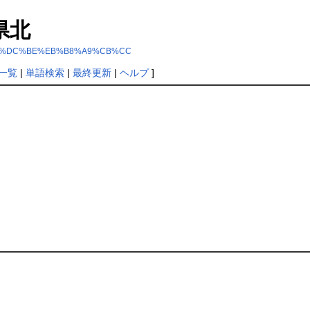
城県北
5%2F%B5%DC%BE%EB%B8%A9%CB%CC
一覧
|
単語検索
|
最終更新
|
ヘルプ
]