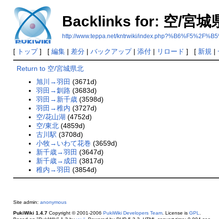
Backlinks for: 空/宮
http://www.teppa.net/kntrwiki/index.php?%B6%F
[
トップ
] [
編集
|
差分
|
バックアップ
|
添付
|
リロード
] [
新規
|
Return to 空/宮城県北
旭川→羽田
(3671d)
羽田→釧路
(3683d)
羽田→新千歳
(3598d)
羽田→稚内
(3727d)
空/花山湖
(4752d)
空/東北
(4859d)
古川駅
(3708d)
小牧→いわて花巻
(3659d)
新千歳→羽田
(3647d)
新千歳→成田
(3817d)
稚内→羽田
(3854d)
Site admin:
anonymous
PukiWiki 1.4.7
Copyright © 2001-2006
PukiWiki Developers Team
. License is
GPL
.