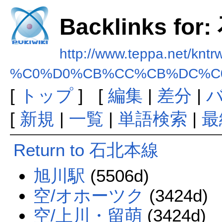
Backlinks fo
http://www.teppa.net/kntr
%C0%D0%CB%CC%CB%DC%C
[
トップ
] [
編集
|
差分
|
[
新規
|
一覧
|
単語検索
|
最
Return to 石北本線
旭川駅
(5506d)
空/オホーツク
(3424d)
空/上川・留萌
(3424d)