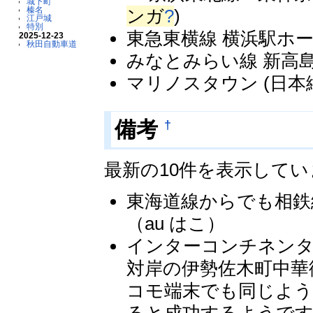
城下町
榛名
ンガ
?
)
江戸城
特別
東急東横線 横浜駅ホーム
2025-12-23
秋田自動車道
みなとみらい線 新高島駅
マリノスタウン (日本縦
†
備考
最新の10件を表示して
東海道線からでも相鉄
（au はこ）
インターコンチネン
対岸の伊勢佐木町中華
コモ端末でも同じよう