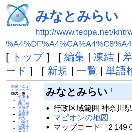
みなとみらい
http://www.teppa.net/kntr
%A4%DF%A4%CA%A4%C8%A4
[
トップ
] [
編集
|
凍結
|
ード
] [
新規
|
一覧
|
単語
簡易メニュー
みなとみらい
†
キャンペーン
国の一覧
┣
蝦夷地
┣
奥羽
┣
関八州
行政区域範囲 神奈川
┣
東海道
┣
東山道
┣
北陸道
マピオンの地図
┣
畿内
┣
山陰道
マップコード 2 149 0
┣
山陽道
┣
南海道