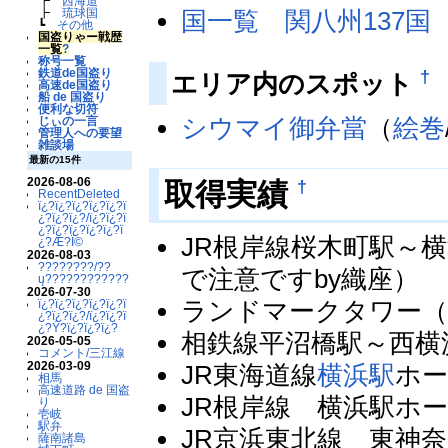
┣
西海道
国一覧 関八州137国
┣
琉球国
┗
その他
国盗りゃー戦歴
一覧
?
称号一覧
†
鉄道de国盗り
エリア内のスポット
高速de国盗り
船 de 国盗り
便利な切符
シウマイ御弁當
（
絵巻
じぃの一言
管理人への要望
雑談場
最新の15件
2026-08-06
†
取得実績
RecentDeleted
ï¿?ï¿?ï¿?ï¿?ï¿?ï
¿?ï¿?ï¿?/ï¿?ï¿?ï
¿?ï¿?ï¿?ï¿?ï¿?ï
JR根岸線桜木町駅～
¿?Æ?Ï©
2026-08-03
????????/??
で注意ですby織座）
ų????????????
2026-07-30
ランドマークタワー（a
ï¿?ï¿?ï¿?ï¿?ï¿?ï
¿?ï¿?ï¿?/ï¿?ï¿?ï
¿?Ý?ï¿?ï¿?ï¿?
相鉄線平沼橋駅～西横浜
2026-05-05
コメント/三江線
2026-03-09
JR東海道線
横浜駅
ホー
相馬
高速道路 de 国盗
JR根岸線 横浜駅ホーム(cl
り
壱岐
駅弁
JR京浜東北線 東神奈
薩南諸島