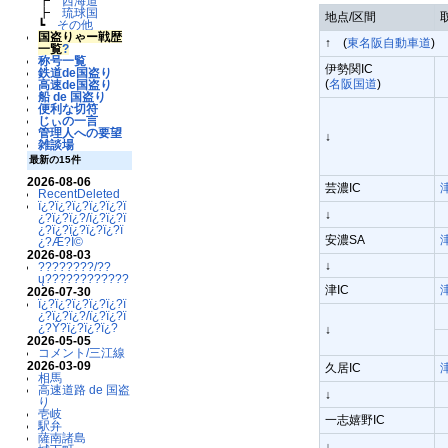
┣
西海道
┣
琉球国
地点/区間
┗
その他
国盗りゃー戦歴
↑ (
東名阪自動車道
)
一覧
?
称号一覧
伊勢関IC
鉄道de国盗り
(
名阪国道
)
高速de国盗り
船 de 国盗り
便利な切符
じぃの一言
管理人への要望
↓
雑談場
最新の15件
2026-08-06
芸濃IC
RecentDeleted
ï¿?ï¿?ï¿?ï¿?ï¿?ï
↓
¿?ï¿?ï¿?/ï¿?ï¿?ï
¿?ï¿?ï¿?ï¿?ï¿?ï
安濃SA
¿?Æ?Ï©
2026-08-03
↓
????????/??
ų????????????
津IC
2026-07-30
ï¿?ï¿?ï¿?ï¿?ï¿?ï
¿?ï¿?ï¿?/ï¿?ï¿?ï
¿?Ý?ï¿?ï¿?ï¿?
↓
2026-05-05
コメント/三江線
2026-03-09
久居IC
相馬
高速道路 de 国盗
↓
り
壱岐
一志嬉野IC
駅弁
薩南諸島
↓