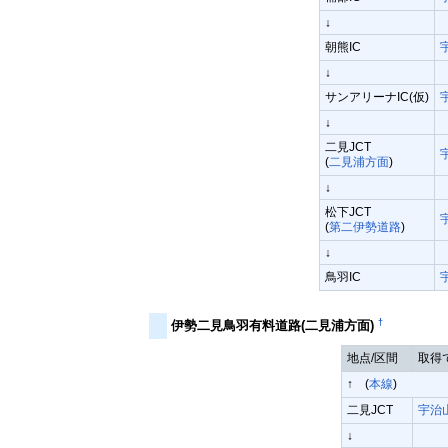
↓
朝熊IC
↓
サンアリーナIC(仮)
↓
二見JCT
(
二見浦方面
)
↓
松下JCT
(
第二伊勢道路
)
↓
鳥羽IC
†
伊勢二見鳥羽有料道路(二見浦方面)
地点/区間
取得
↑ (
本線
)
二見JCT
宇治
↓