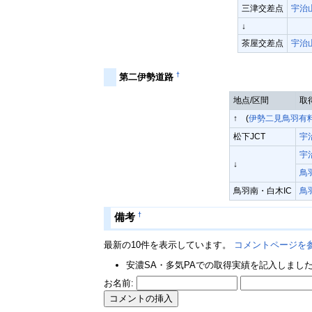
三津交差点
宇治
↓
茶屋交差点
宇治
†
第二伊勢道路
地点/区間
取
↑ (
伊勢二見鳥羽有
松下JCT
宇
宇
↓
鳥
鳥羽南・白木IC
鳥
†
備考
最新の10件を表示しています。
コメントページを
安濃SA・多気PAでの取得実績を記入しました。
お名前: