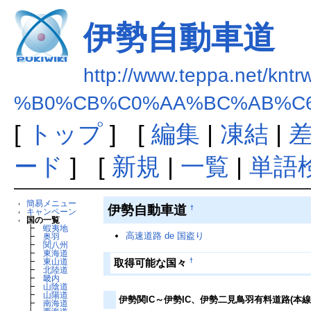
伊勢自動車道
http://www.teppa.net/kntr
%B0%CB%C0%AA%BC%AB%C
[
トップ
] [
編集
|
凍結
|
ード
] [
新規
|
一覧
|
単語
簡易メニュー
伊勢自動車道
†
キャンペーン
国の一覧
┣
蝦夷地
高速道路 de 国盗り
┣
奥羽
┣
関八州
┣
東海道
†
取得可能な国々
┣
東山道
┣
北陸道
┣
畿内
┣
山陰道
┣
山陽道
伊勢関IC～伊勢IC、伊勢二見鳥羽有料道路(本線
┣
南海道