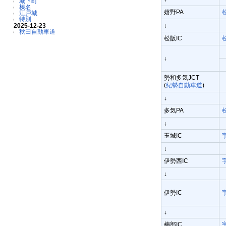
城下町
榛名
嬉野PA
江戸城
特別
↓
2025-12-23
秋田自動車道
松阪IC
↓
勢和多気JCT
(
紀勢自動車道
)
↓
多気PA
↓
玉城IC
↓
伊勢西IC
↓
伊勢IC
↓
楠部IC