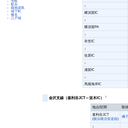
壱岐
駅弁
↓
薩南諸島
城下町
横須賀IC
榛名
江戸城
↓
横須賀PA
↓
衣笠IC
↓
佐原IC
↓
浦賀IC
↓
馬堀海岸IC
†
金沢支線（釜利谷JCT～並木IC）
地点/区間
取
釜利谷JCT
磯
(
横浜横須賀道路
)
↓