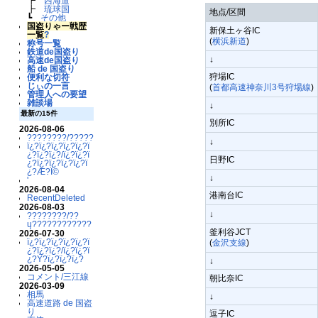
┣
西海道
┣
琉球国
地点/区間
┗
その他
国盗りゃー戦歴
新保土ヶ谷IC
一覧
?
(
横浜新道
)
称号一覧
鉄道de国盗り
↓
高速de国盗り
船 de 国盗り
狩場IC
便利な切符
じぃの一言
(
首都高速神奈川3号狩場線
)
管理人への要望
雑談場
↓
最新の15件
別所IC
2026-08-06
????????/??????????
↓
ï¿?ï¿?ï¿?ï¿?ï¿?ï
¿?ï¿?ï¿?/ï¿?ï¿?ï
日野IC
¿?ï¿?ï¿?ï¿?ï¿?ï
¿?Æ?Ï©
↓
'
2026-08-04
港南台IC
RecentDeleted
2026-08-03
↓
????????/??
ų????????????
釜利谷JCT
2026-07-30
ï¿?ï¿?ï¿?ï¿?ï¿?ï
(
金沢支線
)
¿?ï¿?ï¿?/ï¿?ï¿?ï
¿?Ý?ï¿?ï¿?ï¿?
↓
2026-05-05
コメント/三江線
朝比奈IC
2026-03-09
相馬
↓
高速道路 de 国盗
り
逗子IC