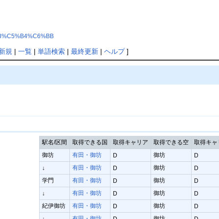
BD%A3%C5%B4%C6%BB
新規
|
一覧
|
単語検索
|
最終更新
|
ヘルプ
]
駅名/区間
取得できる国
取得キャリア
取得できる空
取得キャリ
御坊
有田・御坊
御坊
D
D
有田・御坊
御坊
↓
D
D
学門
有田・御坊
御坊
D
D
有田・御坊
御坊
↓
D
D
紀伊御坊
有田・御坊
御坊
D
D
有田・御坊
御坊
↓
D
D