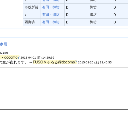
市役所前
有田・御坊
御坊
D
D
有田・御坊
御坊
↓
D
D
西御坊
有田・御坊
御坊
D
D
参照
:21:06
- docomo
?
2013-04-01 (月) 14:29:36
空が盗れます。 --
FUSOきゃろる@docomo
?
2015-03-26 (木) 23:40:55