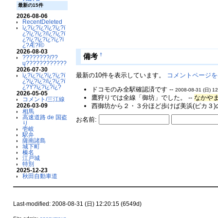
最新の15件
2026-08-06
RecentDeleted
ï¿?ï¿?ï¿?ï¿?ï¿?ï
¿?ï¿?ï¿?/ï¿?ï¿?ï
¿?ï¿?ï¿?ï¿?ï¿?ï
¿?Æ?Ï©
2026-08-03
†
備考
????????/??
ų????????????
2026-07-30
最新の10件を表示しています。
コメントページを
ï¿?ï¿?ï¿?ï¿?ï¿?ï
¿?ï¿?ï¿?/ï¿?ï¿?ï
¿?Ý?ï¿?ï¿?ï¿?
ドコモのみ全駅確認済です --
2008-08-31 (日) 12
2026-05-05
鷹狩りでは全線「御坊」でした。 --
なかやま 
コメント/三江線
2026-03-09
西御坊から２・３分ほど歩けば美浜(ピカ３)の
相馬
高速道路 de 国盗
お名前:
り
壱岐
駅弁
薩南諸島
城下町
榛名
江戸城
特別
2025-12-23
秋田自動車道
Last-modified: 2008-08-31 (日) 12:20:15 (6549d)