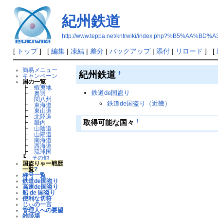
紀州鉄道
http://www.teppa.net/kntrwiki/index.php?%B5%AA%
[
トップ
] [
編集
|
凍結
|
差分
|
バックアップ
|
添付
|
リロード
] [
簡易メニュー
紀州鉄道
†
キャンペーン
国の一覧
┣
蝦夷地
鉄道de国盗り
┣
奥羽
┣
関八州
鉄道de国盗り（近畿）
┣
東海道
┣
東山道
┣
北陸道
†
取得可能な国々
┣
畿内
┣
山陰道
┣
山陽道
┣
南海道
┣
西海道
┣
琉球国
┗
その他
国盗りゃー戦歴
一覧
?
称号一覧
鉄道de国盗り
高速de国盗り
船 de 国盗り
便利な切符
じぃの一言
管理人への要望
雑談場