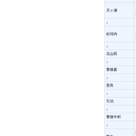
天ヶ瀬
↓
杉河内
↓
北山田
↓
豊後森
↓
恵良
↓
引治
↓
豊後中村
↓