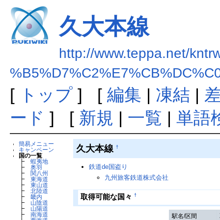
久大本線
http://www.teppa.net/kntr
%B5%D7%C2%E7%CB%DC%C
[
トップ
] [
編集
|
凍結
|
ード
] [
新規
|
一覧
|
単語
簡易メニュー
久大本線
†
キャンペーン
国の一覧
┣
蝦夷地
鉄道de国盗り
┣
奥羽
┣
関八州
九州旅客鉄道株式会社
┣
東海道
┣
東山道
┣
北陸道
†
取得可能な国々
┣
畿内
┣
山陰道
┣
山陽道
┣
南海道
駅名/区間