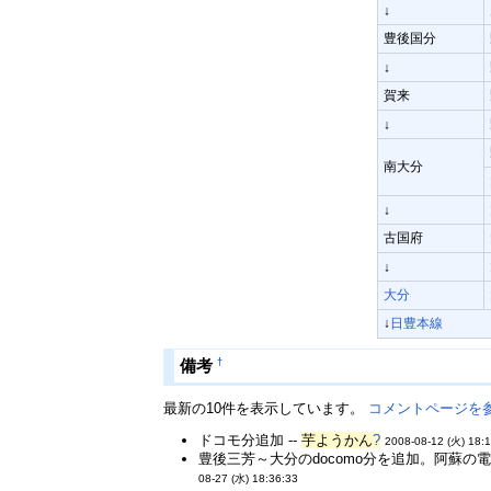
↓
豊後国分
↓
賀来
↓
南大分
↓
古国府
↓
大分
↓
日豊本線
†
備考
最新の10件を表示しています。
コメントページを
ドコモ分追加 --
芋ようかん
?
2008-08-12 (火) 18:
豊後三芳～大分のdocomo分を追加。阿蘇の
08-27 (水) 18:36:33