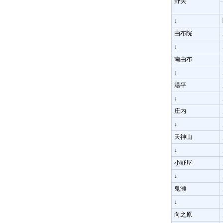
野矢
↓
由布院
↓
南由布
↓
湯平
↓
庄内
↓
天神山
↓
小野屋
↓
鬼瀬
↓
向之原