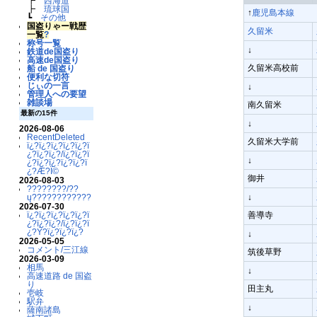
┣
西海道
┣
琉球国
↑
鹿児島本線
┗
その他
国盗りゃー戦歴
久留米
一覧
?
称号一覧
↓
鉄道de国盗り
高速de国盗り
久留米高校前
船 de 国盗り
便利な切符
じぃの一言
↓
管理人への要望
雑談場
南久留米
最新の15件
↓
2026-08-06
RecentDeleted
久留米大学前
ï¿?ï¿?ï¿?ï¿?ï¿?ï
¿?ï¿?ï¿?/ï¿?ï¿?ï
↓
¿?ï¿?ï¿?ï¿?ï¿?ï
¿?Æ?Ï©
御井
2026-08-03
????????/??
ų????????????
↓
2026-07-30
ï¿?ï¿?ï¿?ï¿?ï¿?ï
善導寺
¿?ï¿?ï¿?/ï¿?ï¿?ï
¿?Ý?ï¿?ï¿?ï¿?
↓
2026-05-05
コメント/三江線
筑後草野
2026-03-09
相馬
↓
高速道路 de 国盗
り
田主丸
壱岐
駅弁
↓
薩南諸島