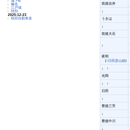
城下町
筑後吉井
榛名
江戸城
特別
↓
2025-12-23
秋田自動車道
うきは
↓
筑後大石
↓
夜明
(↑
日田彦山線
)
↓ ↑
光岡
↓ ↑
日田
↓
豊後三芳
↓
豊後中川
↓