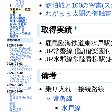
┣
西海道
琥珀城と100の密書(
┣
琉球国
┗
その他
国盗りゃー戦歴
わがまま太閤の御触書(
一覧
?
称号一覧
鉄道de国盗り
高速de国盗り
船 de 国盗り
†
取得実績
便利な切符
じぃの一言
管理人への要望
雑談場
最新の15件
鹿島臨海鉄道東水戸駅(氷
2026-08-06
RecentDeleted
JR常磐線 (臨)偕楽園付近
ï¿?ï¿?ï¿?ï¿?ï¿?ï
¿?ï¿?ï¿?/ï¿?ï¿?ï
JR水郡線常陸青柳駅(
¿?ï¿?ï¿?ï¿?ï¿?ï
¿?Æ?Ï©
2026-08-03
????????/??
ų????????????
2026-07-30
†
備考
ï¿?ï¿?ï¿?ï¿?ï¿?ï
¿?ï¿?ï¿?/ï¿?ï¿?ï
¿?Ý?ï¿?ï¿?ï¿?
2026-05-05
乗り入れ・接続路線
コメント/三江線
2026-03-09
相馬
常磐線
高速道路 de 国盗
り
壱岐
水戸線
駅弁
薩南諸島