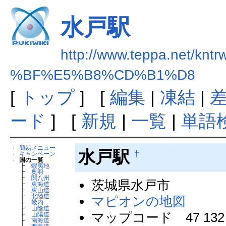
水戸駅
http://www.teppa.net/kntr
%BF%E5%B8%CD%B1%D8
[
トップ
] [
編集
|
凍結
|
ード
] [
新規
|
一覧
|
単語
簡易メニュー
水戸駅
†
キャンペーン
国の一覧
┣
蝦夷地
┣
奥羽
┣
関八州
茨城県水戸市
┣
東海道
┣
東山道
┣
北陸道
マピオンの地図
┣
畿内
┣
山陰道
マップコード 47 132 
┣
山陽道
┣
南海道