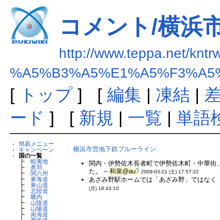
コメント/横浜
http://www.teppa.net/kntr
%A5%B3%A5%E1%A5%F3%A5
[
トップ
] [
編集
|
凍結
|
ード
] [
新規
|
一覧
|
単語
簡易メニュー
横浜市営地下鉄ブルーライン
キャンペーン
国の一覧
┣
蝦夷地
関内・伊勢佐木長者町で伊勢佐木町・中華街
┣
奥羽
た。 --
和泉@au
?
2009-03-21 (土) 17:57:22
┣
関八州
あざみ野駅ホームでは「あざみ野」ではなく「
┣
東海道
┣
東山道
(月) 18:43:10
┣
北陸道
┣
畿内
┣
山陰道
┣
山陽道
┣
南海道