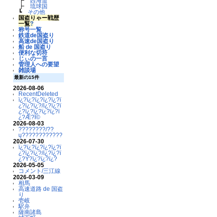
┣
西海道
┣
琉球国
┗
その他
国盗りゃー戦歴
一覧
?
称号一覧
鉄道de国盗り
高速de国盗り
船 de 国盗り
便利な切符
じぃの一言
管理人への要望
雑談場
最新の15件
2026-08-06
RecentDeleted
ï¿?ï¿?ï¿?ï¿?ï¿?ï
¿?ï¿?ï¿?/ï¿?ï¿?ï
¿?ï¿?ï¿?ï¿?ï¿?ï
¿?Æ?Ï©
2026-08-03
????????/??
ų????????????
2026-07-30
ï¿?ï¿?ï¿?ï¿?ï¿?ï
¿?ï¿?ï¿?/ï¿?ï¿?ï
¿?Ý?ï¿?ï¿?ï¿?
2026-05-05
コメント/三江線
2026-03-09
相馬
高速道路 de 国盗
り
壱岐
駅弁
薩南諸島