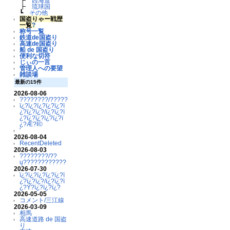
┣
西海道
┣
琉球国
┗
その他
国盗りゃー戦歴
一覧
?
称号一覧
鉄道de国盗り
高速de国盗り
船 de 国盗り
便利な切符
じぃの一言
管理人への要望
雑談場
最新の15件
2026-08-06
????????/??????????
ï¿?ï¿?ï¿?ï¿?ï¿?ï
¿?ï¿?ï¿?/ï¿?ï¿?ï
¿?ï¿?ï¿?ï¿?ï¿?ï
¿?Æ?Ï©
'
2026-08-04
RecentDeleted
2026-08-03
????????/??
ų????????????
2026-07-30
ï¿?ï¿?ï¿?ï¿?ï¿?ï
¿?ï¿?ï¿?/ï¿?ï¿?ï
¿?Ý?ï¿?ï¿?ï¿?
2026-05-05
コメント/三江線
2026-03-09
相馬
高速道路 de 国盗
り