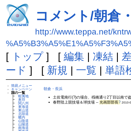
コメント/朝倉
http://www.teppa.net/kntr
%A5%B3%A5%E1%A5%F3%A5
[
トップ
] [
編集
|
凍結
|
ード
] [
新規
|
一覧
|
単語
簡易メニュー
朝倉・長浜
キャンペーン
国の一覧
┣
蝦夷地
土佐電南行(?)の場合、桟橋通り2丁目以南で盗
┣
奥羽
春野陸上競技場＆球技場 --
光画部部長
?
2010-0
┣
関八州
┣
東海道
┣
東山道
┣
北陸道
┣
畿内
┣
山陰道
┣
山陽道
┣
南海道