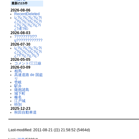
最新の15件
2026-08-06
RecentDeleted
ï¿?ï¿?ï¿?ï¿?ï¿?ï
¿?ï¿?ï¿?/ï¿?ï¿?ï
¿?ï¿?ï¿?ï¿?ï¿?ï
¿?Æ?Ï©
2026-08-03
????????/??
ų????????????
2026-07-30
ï¿?ï¿?ï¿?ï¿?ï¿?ï
¿?ï¿?ï¿?/ï¿?ï¿?ï
¿?Ý?ï¿?ï¿?ï¿?
2026-05-05
コメント/三江線
2026-03-09
相馬
高速道路 de 国盗
り
壱岐
駅弁
薩南諸島
城下町
榛名
江戸城
特別
2025-12-23
秋田自動車道
Last-modified: 2011-08-21 (日) 21:58:52 (5464d)