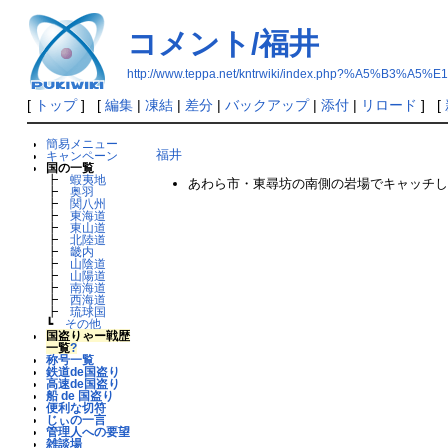
コメント/福井
http://www.teppa.net/kntrwiki/index.php?%A5%B
[
トップ
] [
編集
|
凍結
|
差分
|
バックアップ
|
添付
|
リロード
] [
簡易メニュー
福井
キャンペーン
国の一覧
┣
蝦夷地
あわら市・東尋坊の南側の岩場でキャッチし
┣
奥羽
┣
関八州
┣
東海道
┣
東山道
┣
北陸道
┣
畿内
┣
山陰道
┣
山陽道
┣
南海道
┣
西海道
┣
琉球国
┗
その他
国盗りゃー戦歴
一覧
?
称号一覧
鉄道de国盗り
高速de国盗り
船 de 国盗り
便利な切符
じぃの一言
管理人への要望
雑談場