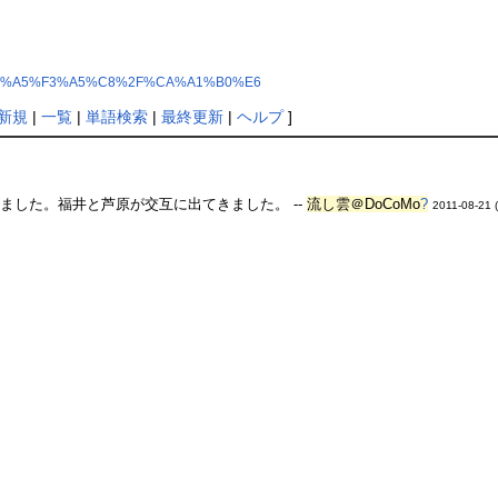
3%A5%E1%A5%F3%A5%C8%2F%CA%A1%B0%E6
新規
|
一覧
|
単語検索
|
最終更新
|
ヘルプ
]
ました。福井と芦原が交互に出てきました。 --
流し雲＠DoCoMo
?
2011-08-21 