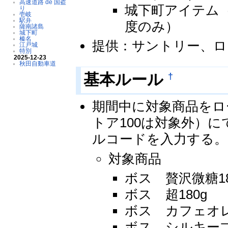
高速道路 de 国盗
城下町アイテム（
り
壱岐
駅弁
度のみ）
薩南諸島
城下町
榛名
提供：サントリー、ロ
江戸城
特別
2025-12-23
秋田自動車道
†
基本ルール
期間中に対象商品をロ
トア100は対象外）
ルコードを入力する。
対象商品
ボス 贅沢微糖18
ボス 超180g
ボス カフェオレ
ボス シルキーブ