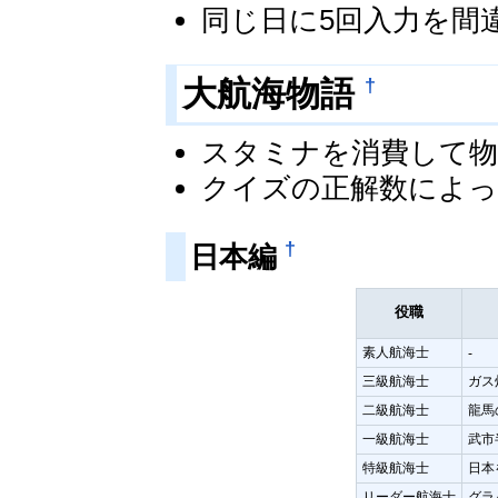
同じ日に5回入力を間
†
大航海物語
スタミナを消費して物
クイズの正解数によっ
†
日本編
役職
素人航海士
-
三級航海士
ガス
二級航海士
龍馬
一級航海士
武市
特級航海士
日本
リーダー航海士
グラ