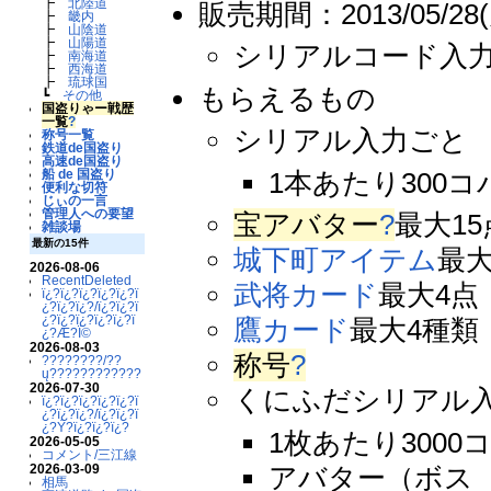
┣
北陸道
販売期間：2013/05/28(
┣
畿内
┣
山陰道
┣
山陽道
シリアルコード入
┣
南海道
┣
西海道
┣
琉球国
もらえるもの
┗
その他
国盗りゃー戦歴
一覧
?
シリアル入力ごと
称号一覧
鉄道de国盗り
高速de国盗り
1本あたり300コ
船 de 国盗り
便利な切符
じぃの一言
管理人への要望
宝アバター
?
最大15
雑談場
最新の15件
城下町アイテム
最大
2026-08-06
RecentDeleted
武将カード
最大4点
ï¿?ï¿?ï¿?ï¿?ï¿?ï
¿?ï¿?ï¿?/ï¿?ï¿?ï
¿?ï¿?ï¿?ï¿?ï¿?ï
鷹カード
最大4種類
¿?Æ?Ï©
2026-08-03
称号
?
????????/??
ų????????????
2026-07-30
くにふだシリアル
ï¿?ï¿?ï¿?ï¿?ï¿?ï
¿?ï¿?ï¿?/ï¿?ï¿?ï
¿?Ý?ï¿?ï¿?ï¿?
1枚あたり3000
2026-05-05
コメント/三江線
アバター（ボス 贅
2026-03-09
相馬