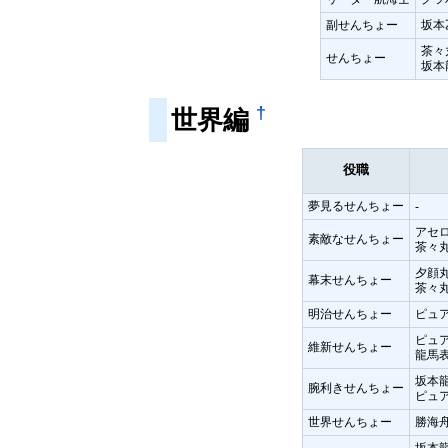
副せんちょー
坂本
茶々
せんちょー
坂本
†
世界編
役職
夢見るせんちょー
-
アセ
素敵なせんちょー
茶々
夕顔
幕末せんちょー
茶々
明治せんちょー
ピュ
ピュ
維新せんちょー
龍馬
坂本
腕利きせんちょー
ピュ
世界せんちょー
勝海舟
坂本龍