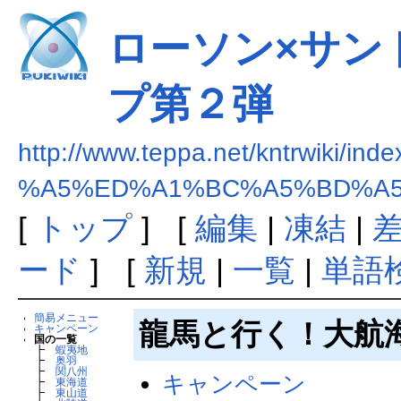
ローソン×サン
プ第２弾
http://www.teppa.net/kntrwiki/ind
%A5%ED%A1%BC%A5%BD%A5
[
トップ
] [
編集
|
凍結
|
ード
] [
新規
|
一覧
|
単語
簡易メニュー
龍馬と行く！大航
キャンペーン
国の一覧
┣
蝦夷地
┣
奥羽
┣
関八州
キャンペーン
┣
東海道
┣
東山道