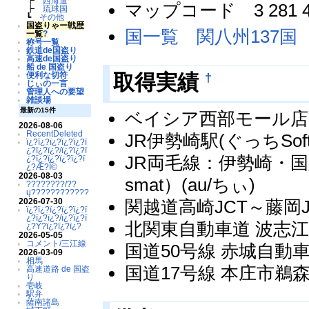
┣
西海道
マップコード 3 281 
┣
琉球国
┗
その他
国盗りゃー戦歴
国一覧 関八州137国
一覧
?
称号一覧
鉄道de国盗り
高速de国盗り
船 de 国盗り
†
取得実績
便利な切符
じぃの一言
管理人への要望
雑談場
最新の15件
ベイシア西部モール店
2026-08-06
RecentDeleted
JR伊勢崎駅(ぐっちSoftb
ï¿?ï¿?ï¿?ï¿?ï¿?ï
¿?ï¿?ï¿?/ï¿?ï¿?ï
JR両毛線：伊勢崎・国定の
¿?ï¿?ï¿?ï¿?ï¿?ï
¿?Æ?Ï©
2026-08-03
smat）(au/ちぃ)
????????/??
ų????????????
2026-07-30
関越道高崎JCT～藤岡J
ï¿?ï¿?ï¿?ï¿?ï¿?ï
¿?ï¿?ï¿?/ï¿?ï¿?ï
北関東自動車道 波志江P
¿?Ý?ï¿?ï¿?ï¿?
2026-05-05
コメント/三江線
国道50号線 赤城自動車教
2026-03-09
相馬
国道17号線 本庄市鵜森
高速道路 de 国盗
り
壱岐
駅弁
薩南諸島