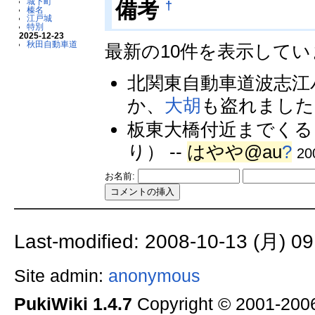
城下町
†
備考
榛名
江戸城
特別
2025-12-23
秋田自動車道
最新の10件を表示して
北関東自動車道波志江
か、
大胡
も盗れました。
板東大橋付近までくる
り） --
はやや@au
?
20
お名前:
Last-modified: 2008-10-13 (月) 09
Site admin:
anonymous
PukiWiki 1.4.7
Copyright © 2001-20