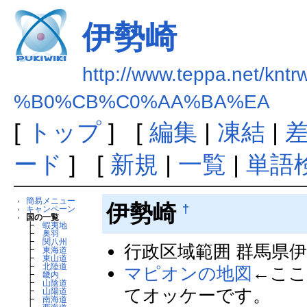
伊勢崎
http://www.teppa.net/kntr
%B0%CB%C0%AA%BA%EA
[
トップ
] [
編集
|
凍結
|
ード
] [
新規
|
一覧
|
単語
簡易メニュー
伊勢崎
†
キャンペーン
国の一覧
┣
蝦夷地
┣
奥羽
┣
関八州
行政区域範囲 群馬県
┣
東海道
┣
東山道
┣
北陸道
マピオンの地図
←こ
┣
畿内
┣
山陰道
てオッケーです。
┣
山陽道
┣
南海道