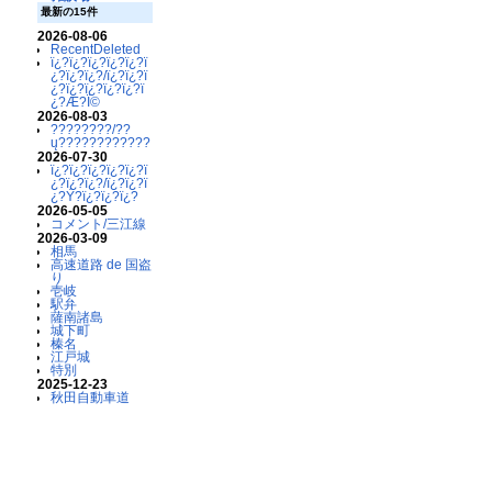
最新の15件
2026-08-06
RecentDeleted
ï¿?ï¿?ï¿?ï¿?ï¿?ï
¿?ï¿?ï¿?/ï¿?ï¿?ï
¿?ï¿?ï¿?ï¿?ï¿?ï
¿?Æ?Ï©
2026-08-03
????????/??
ų????????????
2026-07-30
ï¿?ï¿?ï¿?ï¿?ï¿?ï
¿?ï¿?ï¿?/ï¿?ï¿?ï
¿?Ý?ï¿?ï¿?ï¿?
2026-05-05
コメント/三江線
2026-03-09
相馬
高速道路 de 国盗
り
壱岐
駅弁
薩南諸島
城下町
榛名
江戸城
特別
2025-12-23
秋田自動車道