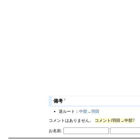
†
備考
逆ルート：
中部→羽田
コメントはありません。
コメント/羽田→中部
?
お名前: