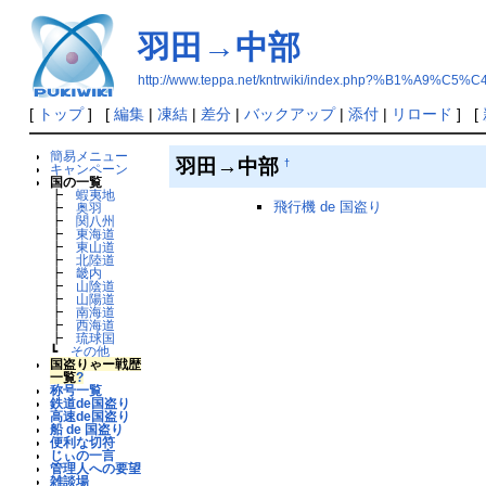
羽田→中部
http://www.teppa.net/kntrwiki/index.php?%B1%A9
[
トップ
] [
編集
|
凍結
|
差分
|
バックアップ
|
添付
|
リロード
] [
簡易メニュー
羽田→中部
†
キャンペーン
国の一覧
┣
蝦夷地
飛行機 de 国盗り
┣
奥羽
┣
関八州
┣
東海道
┣
東山道
┣
北陸道
┣
畿内
┣
山陰道
┣
山陽道
┣
南海道
┣
西海道
┣
琉球国
┗
その他
国盗りゃー戦歴
一覧
?
称号一覧
鉄道de国盗り
高速de国盗り
船 de 国盗り
便利な切符
じぃの一言
管理人への要望
雑談場