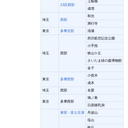
上板橋
23区西部
成増
和光
埼玉
西部
満行寺
東京
多摩北部
清瀬
所沢航空記念公園
小手指
埼玉
西部
狭山ケ丘
さいたま緑の森博物館
金子
小曾木
東京
多摩西部
成木
埼玉
西部
名栗
鳩ノ巣
東京
多摩西部
日原鍾乳洞
東部・富士五湖
丹波山
塩山
牧丘