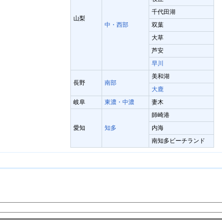
千代田湖
山梨
中・西部
双葉
大草
芦安
早川
美和湖
長野
南部
大鹿
岐阜
東濃・中濃
妻木
師崎港
愛知
知多
内海
南知多ビーチランド