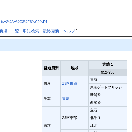
%C5%C4%A2%AA%C3%E6%C9%F4
新規
|
一覧
|
単語検索
|
最終更新
|
ヘルプ
]
実績１
都道府県
地域
952-953
青海
東京
23区東部
東京ゲートブリッジ
新浦安
千葉
東葛
西船橋
立石
23区東部
北千住
東京
江北