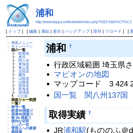
浦和
http://www.teppa.net/kntrwiki/index.php?%B1%BA%CF%C2
[
トップ
] [
編集
|
凍結
|
差分
|
バックアップ
|
添付
|
リロード
] [
簡易メニュー
浦和
†
キャンペーン
国の一覧
┣
蝦夷地
┣
奥羽
┣
関八州
行政区域範囲 埼玉県
┣
東海道
┣
東山道
┣
北陸道
マピオンの地図
┣
畿内
┣
山陰道
マップコード 3 424 2
┣
山陽道
┣
南海道
┣
西海道
国一覧 関八州137国
┣
琉球国
┗
その他
国盗りゃー戦歴
一覧
?
称号一覧
鉄道de国盗り
†
取得実績
高速de国盗り
船 de 国盗り
便利な切符
じぃの一言
JR
浦和駅
(もののふ＠do
管理人への要望
雑談場