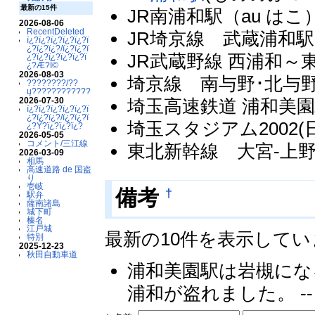
最新の15件
JR南浦和駅（au はこ）
2026-08-06
RecentDeleted
JR埼京線 武蔵浦和駅 (b
ï¿?ï¿?ï¿?ï¿?ï¿?ï
¿?ï¿?ï¿?/ï¿?ï¿?ï
JR武蔵野線 西浦和～東
¿?ï¿?ï¿?ï¿?ï¿?ï
¿?Æ?Ï©
2026-08-03
埼京線 南与野･北与野の
????????/??
ų????????????
2026-07-30
埼玉高速鉄道 浦和美園駅
ï¿?ï¿?ï¿?ï¿?ï¿?ï
¿?ï¿?ï¿?/ï¿?ï¿?ï
埼玉スタジアム2002(日
¿?Ý?ï¿?ï¿?ï¿?
2026-05-05
コメント/三江線
東北新幹線 大宮-上野間(m
2026-03-09
相馬
高速道路 de 国盗
り
壱岐
†
備考
駅弁
薩南諸島
城下町
榛名
江戸城
最新の10件を表示して
特別
2025-12-23
秋田自動車道
浦和美園駅は岩槻にな
浦和が盗れました。 -