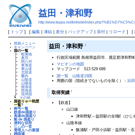
益田・津和野
http://www.teppa.net/kntrwiki/index.php?%B1%D
[
トップ
] [
編集
|
凍結
|
差分
|
バックアップ
|
添付
|
リロード
] [
簡易メニュー
益田・津和野
†
キャンペーン
国の一覧
┣
蝦夷地
行政区域範囲 島根県益田市、鹿足郡津和野
┣
奥羽
┣
関八州
マピオンの地図
┣
東海道
マップコード 513 529 689
┣
東山道
┣
北陸道
国一覧 山陰道19国
┣
畿内
┣
山陰道
周囲の国（陸続きでないものを除く）：
浜
┣
山陽道
┣
南海道
┣
西海道
†
取得実績
┣
琉球国
┗
その他
国盗りゃー戦歴
【鉄道】
一覧
?
称号一覧
山口線
鉄道de国盗り
高速de国盗り
津和野駅～益田駅の全8駅（ひじ＠d
船 de 国盗り
山陰本線
便利な切符
じぃの一言
飯浦駅・戸田小浜駅・益田駅・石見
管理人への要望
雑談場