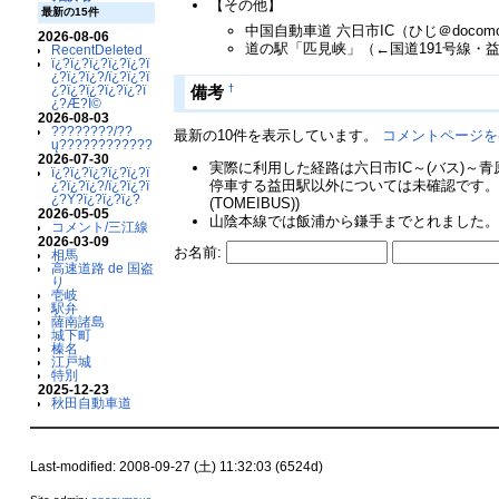
【その他】
最新の15件
中国自動車道 六日市IC（ひじ＠docom
2026-08-06
道の駅「匹見峡」（←国道191号線・益
RecentDeleted
ï¿?ï¿?ï¿?ï¿?ï¿?ï
¿?ï¿?ï¿?/ï¿?ï¿?ï
†
備考
¿?ï¿?ï¿?ï¿?ï¿?ï
¿?Æ?Ï©
2026-08-03
????????/??
最新の10件を表示しています。
コメントページを
ų????????????
2026-07-30
実際に利用した経路は六日市IC～(バス)～
ï¿?ï¿?ï¿?ï¿?ï¿?ï
停車する益田駅以外については未確認です。
¿?ï¿?ï¿?/ï¿?ï¿?ï
¿?Ý?ï¿?ï¿?ï¿?
(TOMEIBUS))
2026-05-05
山陰本線では飯浦から鎌手までとれました。鉄
コメント/三江線
2026-03-09
お名前:
相馬
高速道路 de 国盗
り
壱岐
駅弁
薩南諸島
城下町
榛名
江戸城
特別
2025-12-23
秋田自動車道
Last-modified: 2008-09-27 (土) 11:32:03 (6524d)