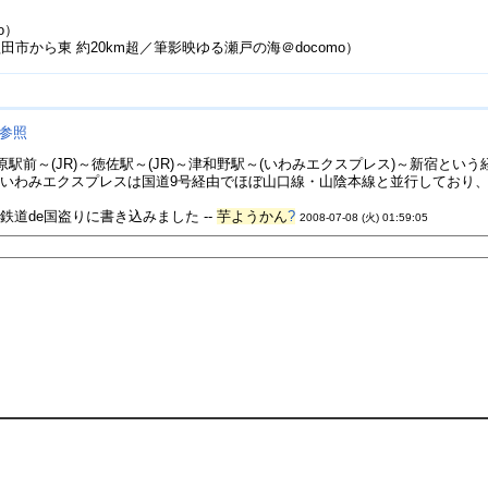
o）
田市から東 約20km超／筆影映ゆる瀬戸の海＠docomo）
参照
青原駅前～(JR)～徳佐駅～(JR)～津和野駅～(いわみエクスプレス)～新宿
いわみエクスプレスは国道9号経由でほぼ山口線・山陰本線と並行しており、
道de国盗りに書き込みました --
芋ようかん
?
2008-07-08 (火) 01:59:05