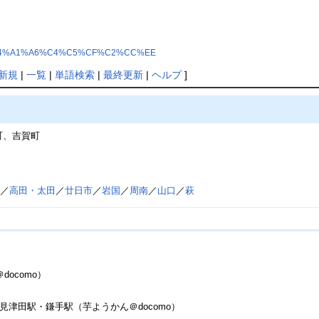
7%C5%C4%A1%A6%C4%C5%CF%C2%CC%EE
新規
|
一覧
|
単語検索
|
最終更新
|
ヘルプ
]
町、吉賀町
田
／
高田・太田
／
廿日市
／
岩国
／
周南
／
山口
／
萩
ocomo）
津田駅・鎌手駅（芋ようかん＠docomo）