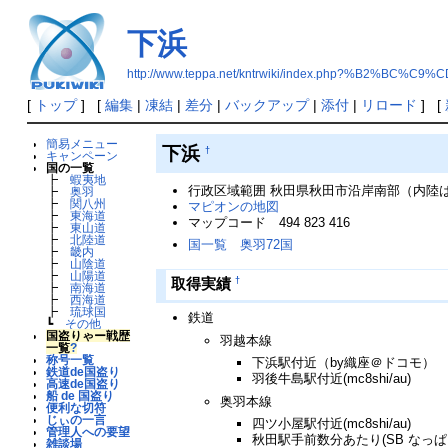
下浜
http://www.teppa.net/kntrwiki/index.php?%B2%BC%C9%C
[
トップ
] [
編集
|
凍結
|
差分
|
バックアップ
|
添付
|
リロード
] [
簡易メニュー
下浜
†
キャンペーン
国の一覧
┣
蝦夷地
行政区域範囲 秋田県秋田市沿岸南部（内陸
┣
奥羽
┣
関八州
マピオンの地図
┣
東海道
マップコード 494 823 416
┣
東山道
┣
北陸道
国一覧 奥羽72国
┣
畿内
┣
山陰道
┣
山陽道
†
取得実績
┣
南海道
┣
西海道
┣
琉球国
鉄道
┗
その他
国盗りゃー戦歴
羽越本線
一覧
?
称号一覧
下浜駅付近（by織座＠ドコモ）
鉄道de国盗り
羽後牛島駅付近(mc8shi/au)
高速de国盗り
船 de 国盗り
奥羽本線
便利な切符
じぃの一言
四ツ小屋駅付近(mc8shi/au)
管理人への要望
秋田駅手前数分あたり(SB なっぱ
雑談場