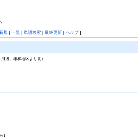
D
新規
|
一覧
|
単語検索
|
最終更新
|
ヘルプ
]
は河辺、雄和地区より北）
ら)