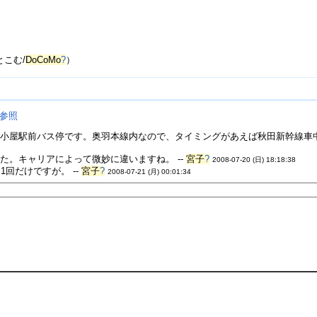
）
とこむ/
DoCoMo
?
）
参照
小屋駅前バス停です。奥羽本線内なので、タイミングがあえば秋田新幹線車
た。キャリアによって微妙に違いますね。 --
宮子
?
2008-07-20 (日) 18:18:38
回だけですが。 --
宮子
?
2008-07-21 (月) 00:01:34