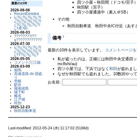
四ツ小屋～秋田間（ドコモ/宮子
最新の15件
秋田駅（宮子）
2026-08-06
四ツ小屋通過中（素人＠SB）
RecentDeleted
ï¿?ï¿?ï¿?ï¿?ï¿?ï
その他
¿?ï¿?ï¿?/ï¿?ï¿?ï
¿?ï¿?ï¿?ï¿?ï¿?ï
秋田自動車道 秋田中央IC付近（あす
¿?Æ?Ï©
2026-08-03
????????/??
†
備考
ų????????????
2026-07-30
ï¿?ï¿?ï¿?ï¿?ï¿?ï
最新の10件を表示しています。
コメントページを
¿?ï¿?ï¿?/ï¿?ï¿?ï
¿?Ý?ï¿?ï¿?ï¿?
私が盗ったのは、正確には秋田中央交通四ッ
2026-05-05
コメント/三江線
mc8shi/au)
2026-03-09
四ツ小屋では、下浜ではなく
和田
が盗れまし
相馬
なぜか秋田駅でも盗れました。10数回やって1
高速道路 de 国盗
り
壱岐
お名前:
駅弁
薩南諸島
城下町
榛名
江戸城
特別
2025-12-23
秋田自動車道
Last-modified: 2012-05-24 (木) 11:17:02 (5188d)