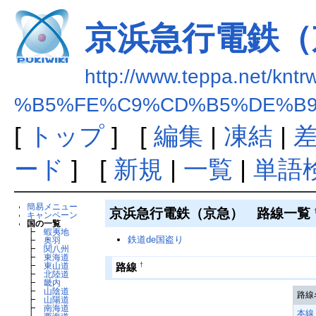
京浜急行電鉄（
http://www.teppa.net/kntr
%B5%FE%C9%CD%B5%DE%B
[
トップ
] [
編集
|
凍結
|
ード
] [
新規
|
一覧
|
単語
簡易メニュー
京浜急行電鉄（京急） 路線一覧
キャンペーン
国の一覧
┣
蝦夷地
鉄道de国盗り
┣
奥羽
┣
関八州
┣
東海道
†
路線
┣
東山道
┣
北陸道
┣
畿内
┣
山陰道
路線
┣
山陽道
┣
南海道
本線