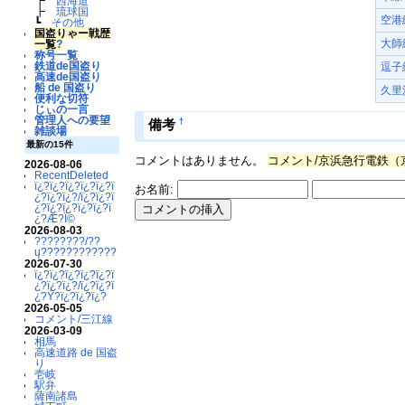
┣
西海道
┣
琉球国
空港
┗
その他
国盗りゃー戦歴
大師
一覧
?
称号一覧
鉄道de国盗り
逗子
高速de国盗り
船 de 国盗り
久里
便利な切符
じぃの一言
管理人への要望
†
備考
雑談場
最新の15件
コメントはありません。
コメント/京浜急行電鉄（
2026-08-06
RecentDeleted
ï¿?ï¿?ï¿?ï¿?ï¿?ï
お名前:
¿?ï¿?ï¿?/ï¿?ï¿?ï
¿?ï¿?ï¿?ï¿?ï¿?ï
¿?Æ?Ï©
2026-08-03
????????/??
ų????????????
2026-07-30
ï¿?ï¿?ï¿?ï¿?ï¿?ï
¿?ï¿?ï¿?/ï¿?ï¿?ï
¿?Ý?ï¿?ï¿?ï¿?
2026-05-05
コメント/三江線
2026-03-09
相馬
高速道路 de 国盗
り
壱岐
駅弁
薩南諸島