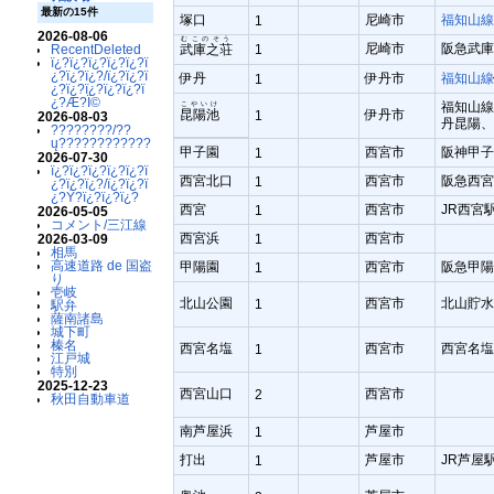
最新の15件
塚口
尼崎市
福知山線
1
2026-08-06
むこのそう
尼崎市
阪急武庫
武庫之荘
1
RecentDeleted
ï¿?ï¿?ï¿?ï¿?ï¿?ï
¿?ï¿?ï¿?/ï¿?ï¿?ï
伊丹
伊丹市
福知山線
1
¿?ï¿?ï¿?ï¿?ï¿?ï
¿?Æ?Ï©
福知山線
こやいけ
昆陽池
伊丹市
1
2026-08-03
丹昆陽、
????????/??
ų????????????
甲子園
西宮市
阪神甲子
1
2026-07-30
ï¿?ï¿?ï¿?ï¿?ï¿?ï
西宮北口
西宮市
阪急西宮
1
¿?ï¿?ï¿?/ï¿?ï¿?ï
¿?Ý?ï¿?ï¿?ï¿?
西宮
西宮市
JR西宮
1
2026-05-05
コメント/三江線
西宮浜
西宮市
1
2026-03-09
相馬
高速道路 de 国盗
甲陽園
西宮市
阪急甲陽
1
り
壱岐
北山公園
西宮市
北山貯水
1
駅弁
薩南諸島
城下町
榛名
西宮名塩
西宮市
西宮名塩
1
江戸城
特別
2025-12-23
西宮山口
西宮市
2
秋田自動車道
南芦屋浜
芦屋市
1
打出
芦屋市
JR芦屋
1