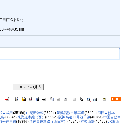
三田西ICより北
BS～神戸JCT間
↑
松→成田
(3518d)
山陽新幹線
(3531d)
舞鶴若狭自動車道
(3542d)
羽田→熊本
児島
(3854d)
東海道本線（西）
(3952d)
阪神高速11号池田線
(4018d)
中国自動車
3号神戸線
(4589d)
名神高速道路（西日本）
(4624d)
福知山線
(4645d)
JR東西