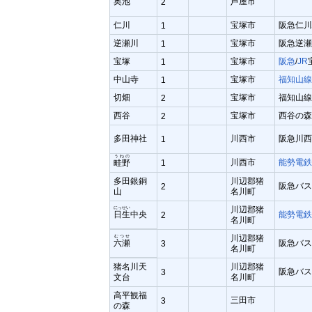
奥池
芦屋市
2
仁川
宝塚市
阪急仁川
1
逆瀬川
宝塚市
阪急逆瀬
1
宝塚
宝塚市
阪急
/
JR
1
中山寺
宝塚市
福知山線
1
切畑
宝塚市
福知山線
2
西谷
宝塚市
西谷の森
2
多田神社
川西市
阪急川西
1
うねの
川西市
能勢電鉄
畦野
1
多田銀銅
川辺郡猪
阪急バス
2
山
名川町
川辺郡猪
にっせい
日生
中央
能勢電鉄
2
名川町
川辺郡猪
むつせ
六瀬
阪急バス
3
名川町
猪名川天
川辺郡猪
阪急バス
3
文台
名川町
高平観福
三田市
3
の森