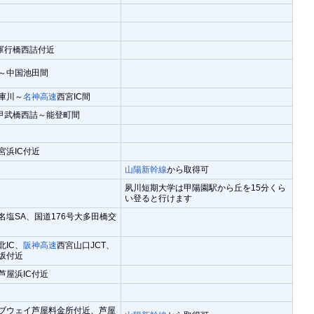
号軍行橋西詰付近
～中国池田間
庫川～
名神高速
西宮IC間
号甲武橋西詰～能登町間
宮浜IC付近
山陽新幹線
から取得可
夙川短期大学は甲陽園駅から丘を15分くら
い登ると行けます
名塩SA、国道176号大多田橋交
北IC、
阪神高速
西宮山口JCT、
坂付近
芦屋浜IC付近
ブウェイ芦屋料金所付近、芦屋