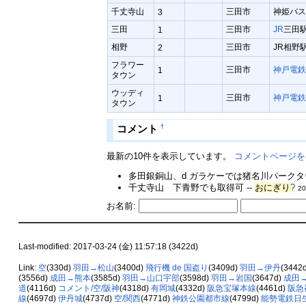
千丈寺山
三田市
神姫バス
3
三田
三田市
JR
三田
1
相野
三田市
JR相野
2
フラワー
三田市
神戸電鉄
1
タウン
ウッディ
三田市
神戸電鉄
1
タウン
†
コメント
最新の10件を表示しています。
コメントページを
多田銀銅山、d ガラケーでは猪名川パークタウ
千丈寺山 下青野でも取得可 --
おにぎり
?
20
お名前:
Last-modified: 2017-03-24 (金) 11:57:18 (3422d)
Link:
空
(330d)
羽田→松山
(3400d)
飛行機 de 国盗り
(3409d)
羽田→伊丹
(3442
(3556d)
成田→熊本
(3585d)
羽田→山口宇部
(3598d)
羽田→岩国
(3647d)
成田
道
(4116d)
コメント/空/阪神
(4318d)
有岡城
(4332d)
阪急宝塚本線
(4461d)
阪急
線
(4697d)
伊丹城
(4737d)
空/関西
(4771d)
神鉄公園都市線
(4799d)
能勢電鉄日