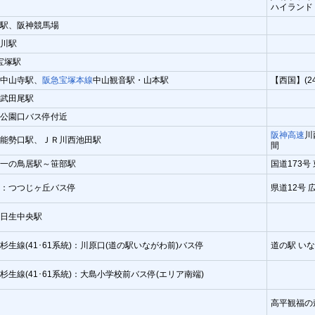
ハイランド
駅、阪神競馬場
川駅
宝塚駅
中山寺駅、
阪急宝塚本線
中山観音駅・山本駅
【西国】(2
武田尾駅
公園口バス停付近
阪神高速
川
能勢口駅、ＪＲ川西池田駅
間
一の鳥居駅～笹部駅
国道173号
：つつじヶ丘バス停
県道12号
日生中央駅
杉生線(41･61系統)：川原口(道の駅いながわ前)バス停
道の駅 いな
杉生線(41･61系統)：大島小学校前バス停(エリア南端)
高平観福の