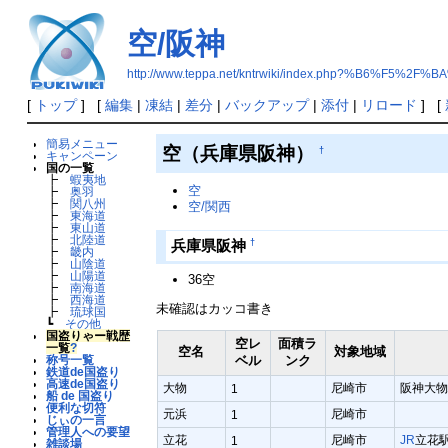
空/阪神
http://www.teppa.net/kntrwiki/index.php?%B6%F5%2F
[
トップ
] [
編集
|
凍結
|
差分
|
バックアップ
|
添付
|
リロード
] [
簡易メニュー
空（兵庫県阪神）
†
キャンペーン
国の一覧
┣
蝦夷地
空
┣
奥羽
┣
関八州
空/関西
┣
東海道
┣
東山道
┣
北陸道
†
兵庫県阪神
┣
畿内
┣
山陰道
┣
山陽道
36空
┣
南海道
┣
西海道
未確認はカッコ書き
┣
琉球国
┗
その他
国盗りゃー戦歴
空レ
面積ラ
一覧
?
空名
対象地域
ベル
ンク
称号一覧
鉄道de国盗り
高速de国盗り
大物
尼崎市
阪神大物
1
船 de 国盗り
便利な切符
元浜
尼崎市
1
じぃの一言
管理人への要望
立花
尼崎市
JR
立花
1
雑談場