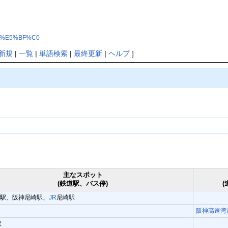
%BA%E5%BF%C0
新規
|
一覧
|
単語検索
|
最終更新
|
ヘルプ
]
主なスポット
(鉄道駅、バス停)
(
駅、阪神尼崎駅、
JR
尼崎駅
阪神高速湾
駅