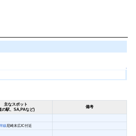
↑
主なスポット
備考
道の駅、SA,PAなど)
岸線
尼崎末広IC付近