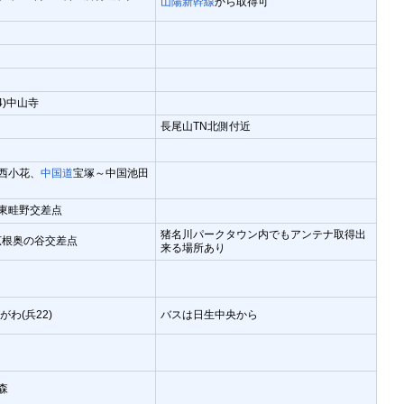
山陽新幹線
から取得可
4)中山寺
長尾山TN北側付近
西小花、
中国道
宝塚～中国池田
 東畦野交差点
猪名川パークタウン内でもアンテナ取得出
 広根奥の谷交差点
来る場所あり
がわ(兵22)
バスは日生中央から
森