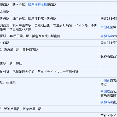
塚口駅・猪名寺駅、
阪急神戸本線
塚口駅
之荘駅
伊丹駅・北伊丹駅、阪急稲野駅～伊丹駅
国道171
川西池田駅～中山寺駅、昆陽池公園、市立伊丹病院、イオンモール伊
中国道
宝塚
阪神バス昆陽里バス停
園駅、JR甲子園口駅、阪急西宮北口駅南側
阪神高速
武
北口駅
国道171
駅、阪急夙川駅、阪神西宮駅
阪神高速西
園駅、廣田神社
池付近、夙川短期大学前、芦有ドライブウエー宝殿付近
中国道
西宮
駅、生瀬駅
差点
中国道
西宮
有馬街道船
阪神高速
南
駅、阪神芦屋駅、阪急芦屋川駅
芦有ドライ