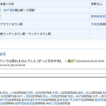
末西バス停
青野ダム
駅、
神戸電鉄
横山駅～三田駅
駅
舞鶴若狭道
フラワータウン駅
中国道
長尾
南ウッディタウン駅・ウッディタウン駅
参照
ンでは取れませんでした (ずっと日生中央)。 --
健介
?
2014-06-03 (火) 01:35:53
14-10-10 (金) 22:04:48
d)
高知→小牧
(3454d)
羽田→佐賀
(3476d)
中部→福岡
(3502d)
成田→松山
(3518d)
高
→佐賀
(3671d)
神戸→羽田
(3785d)
岡山→羽田
(3792d)
羽田→神戸
(3835d)
伊丹→鹿
神戸本線
(4461d)
阪神高速5号湾岸線
(4588d)
阪神高速7号北神戸線
(4588d)
阪神高速
生線
(5085d)
能勢電鉄妙見線
(5085d)
神鉄三田線
(6191d)