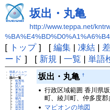
坂出・丸亀
http://www.teppa.net/kntr
%BA%E4%BD%D0%A1%A6%B
[
トップ
] [
編集
|
凍結
|
ード
] [
新規
|
一覧
|
単語
簡易メニュー
坂出・丸亀
†
キャンペーン
国の一覧
┣
蝦夷地
┣
奥羽
┣
関八州
行政区域範囲 香川県
┣
東海道
┣
東山道
┣
北陸道
町、綾川町、仲多度郡
┣
畿内
┣
山陰道
┣
山陽道
マピオンの地図
┣
南海道