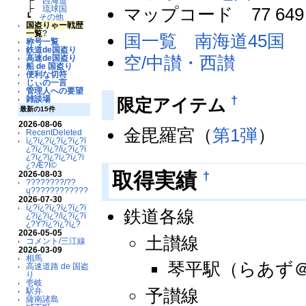
┣
西海道
マップコード 77 649 
┣
琉球国
┗
その他
国盗りゃー戦歴
一覧
?
国一覧 南海道45国
称号一覧
鉄道de国盗り
空/中讃・西讃
高速de国盗り
船 de 国盗り
便利な切符
じぃの一言
管理人への要望
†
雑談場
限定アイテム
最新の15件
2026-08-06
金毘羅宮（
第1弾
）
RecentDeleted
ï¿?ï¿?ï¿?ï¿?ï¿?ï
¿?ï¿?ï¿?/ï¿?ï¿?ï
¿?ï¿?ï¿?ï¿?ï¿?ï
¿?Æ?Ï©
†
取得実績
2026-08-03
????????/??
ų????????????
2026-07-30
ï¿?ï¿?ï¿?ï¿?ï¿?ï
鉄道各線
¿?ï¿?ï¿?/ï¿?ï¿?ï
¿?Ý?ï¿?ï¿?ï¿?
2026-05-05
土讃線
コメント/三江線
2026-03-09
相馬
琴平駅（らあず＠d
高速道路 de 国盗
り
壱岐
予讃線
駅弁
薩南諸島