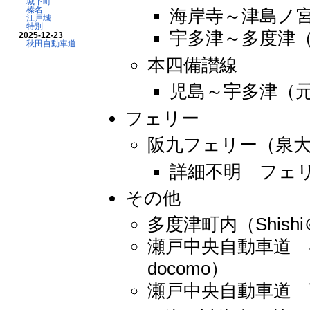
城下町
榛名
海岸寺～津島ノ宮（
江戸城
特別
宇多津～多度津（元
2025-12-23
秋田自動車道
本四備讃線
児島～宇多津（元親＠
フェリー
阪九フェリー（泉
詳細不明 フェ
その他
多度津町内（Shishi
瀬戸中央自動車道 
docomo）
瀬戸中央自動車道 