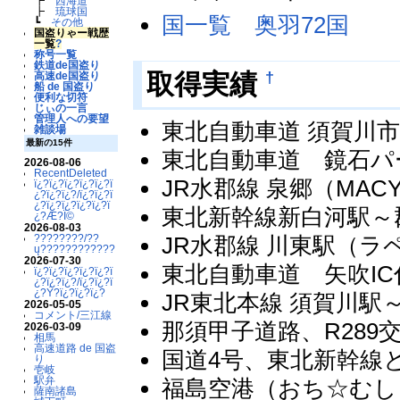
┣
西海道
┣
琉球国
国一覧 奥羽72国
┗
その他
国盗りゃー戦歴
一覧
?
称号一覧
鉄道de国盗り
†
取得実績
高速de国盗り
船 de 国盗り
便利な切符
じぃの一言
管理人への要望
東北自動車道 須賀川市内
雑談場
最新の15件
東北自動車道 鏡石パー
2026-08-06
RecentDeleted
JR水郡線 泉郷（MACY
ï¿?ï¿?ï¿?ï¿?ï¿?ï
¿?ï¿?ï¿?/ï¿?ï¿?ï
¿?ï¿?ï¿?ï¿?ï¿?ï
東北新幹線新白河駅～郡山駅間
¿?Æ?Ï©
2026-08-03
JR水郡線 川東駅（ラペ
????????/??
ų????????????
2026-07-30
東北自動車道 矢吹IC付近
ï¿?ï¿?ï¿?ï¿?ï¿?ï
¿?ï¿?ï¿?/ï¿?ï¿?ï
¿?Ý?ï¿?ï¿?ï¿?
JR東北本線 須賀川駅～鏡
2026-05-05
コメント/三江線
那須甲子道路、R289交
2026-03-09
相馬
高速道路 de 国盗
国道4号、東北新幹線と
り
壱岐
駅弁
福島空港（おち☆むし
薩南諸島