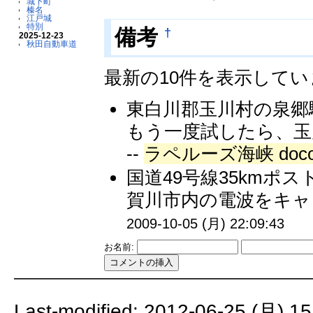
城下町
榛名
江戸城
特別
†
備考
2025-12-23
秋田自動車道
最新の10件を表示して
東白川郡玉川村の泉郷
もう一度試したら、玉
--
ラペルーズ海峡 doc
国道49号線35kmポ
賀川市内の電波をキャ
2009-10-05 (月) 22:09:43
お名前:
Last-modified: 2012-06-25 (月) 15