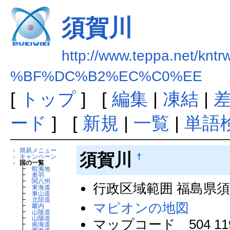
須賀川
http://www.teppa.net/kntr
%BF%DC%B2%EC%C0%EE
[
トップ
] [
編集
|
凍結
|
ード
] [
新規
|
一覧
|
単語
簡易メニュー
須賀川
†
キャンペーン
国の一覧
┣
蝦夷地
┣
奥羽
┣
関八州
行政区域範囲 福島県
┣
東海道
┣
東山道
┣
北陸道
マピオンの地図
┣
畿内
┣
山陰道
┣
山陽道
マップコード 504 119
┣
南海道