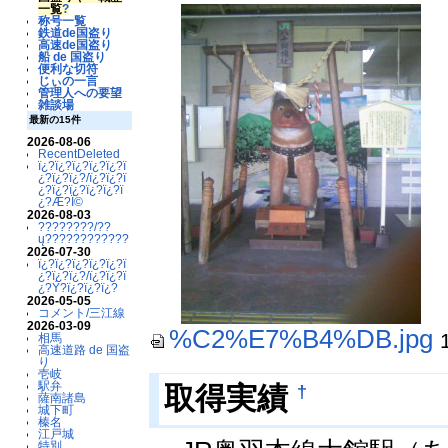
一覧
?
称号一覧
鉄道de国盗り
高速de国盗り
船 de 国盗り
便利な切符
じぃの一言
管理人への要望
雑談場
最新の15件
2026-08-06
RecentDeleted
ï¿?ï¿?ï¿?ï¿?ï¿?ï
¿?ï¿?ï¿?/ï¿?ï¿?ï
¿?ï¿?ï¿?ï¿?ï¿?ï
¿?Æ?Ï©
2026-08-03
????????/??
ų????????????
2026-07-30
ï¿?ï¿?ï¿?ï¿?ï¿?ï
¿?ï¿?ï¿?/ï¿?ï¿?ï
¿?Ý?ï¿?ï¿?ï¿?
2026-05-05
コメント/三江線
2026-03-09
%C2%E7%B4%DB.jpg
相馬
高速道路 de 国盗
り
壱岐
駅弁
†
取得実績
薩南諸島
城下町
榛名
江戸城
特別