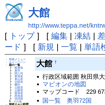
大館
http://www.teppa.net/k
[
トップ
] [
編集
|
凍結
|
ード
] [
新規
|
一覧
|
単語
簡易メニュー
大館
†
キャンペーン
国の一覧
┣
蝦夷地
┣
奥羽
┣
関八州
行政区域範囲 秋田県
┣
東海道
┣
東山道
┣
北陸道
マピオンの地図
┣
畿内
┣
山陰道
マップコード 229 673
┣
山陽道
┣
南海道
┣
西海道
国一覧 奥羽72国
┣
琉球国
┗
その他
国盗りゃー戦歴