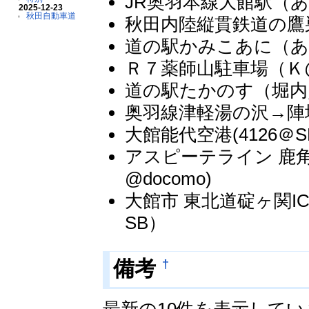
JR奥羽本線大館駅（あ
2025-12-23
秋田自動車道
秋田内陸縦貫鉄道の鷹
道の駅かみこあに（あす
Ｒ７薬師山駐車場（Ｋ@
道の駅たかのす（堀内
奥羽線津軽湯の沢→陣
大館能代空港(4126＠S
アスピーテライン 鹿
@docomo)
大館市 東北道碇ヶ関I
SB）
†
備考
最新の10件を表示して