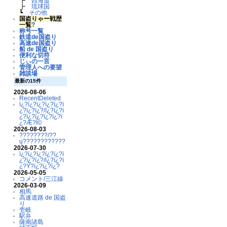
┣
西海道
┣
琉球国
┗
その他
国盗りゃー戦歴
一覧
?
称号一覧
鉄道de国盗り
高速de国盗り
船 de 国盗り
便利な切符
じぃの一言
管理人への要望
雑談場
最新の15件
2026-08-06
RecentDeleted
ï¿?ï¿?ï¿?ï¿?ï¿?ï
¿?ï¿?ï¿?/ï¿?ï¿?ï
¿?ï¿?ï¿?ï¿?ï¿?ï
¿?Æ?Ï©
2026-08-03
????????/??
ų????????????
2026-07-30
ï¿?ï¿?ï¿?ï¿?ï¿?ï
¿?ï¿?ï¿?/ï¿?ï¿?ï
¿?Ý?ï¿?ï¿?ï¿?
2026-05-05
コメント/三江線
2026-03-09
相馬
高速道路 de 国盗
り
壱岐
駅弁
薩南諸島