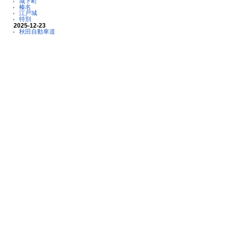
城下町
榛名
江戸城
特別
2025-12-23
秋田自動車道