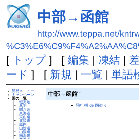
中部→函館
http://www.teppa.net/kntr
%C3%E6%C9%F4%A2%AA%C8
[
トップ
] [
編集
|
凍結
|
ード
] [
新規
|
一覧
|
単語
簡易メニュー
中部→函館
†
キャンペーン
国の一覧
┣
蝦夷地
飛行機 de 国盗り
┣
奥羽
┣
関八州
┣
東海道
┣
東山道
┣
北陸道
┣
畿内
┣
山陰道
┣
山陽道
┣
南海道